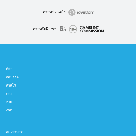
ความปลอดภัย:
ความรับผิดชอบ:
กีฬา
อีสปอร์ต
คาสิโน
เกม
หวย
Asia
สมัครสมาชิก