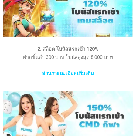
2. สล็อต โบนัสแรกเข้า 120%
ฝากขั้นต่ำ 300 บาท โบนัสสูงสุด 8,000 บาท
อ่านรายละเอียดเพิ่มเติม