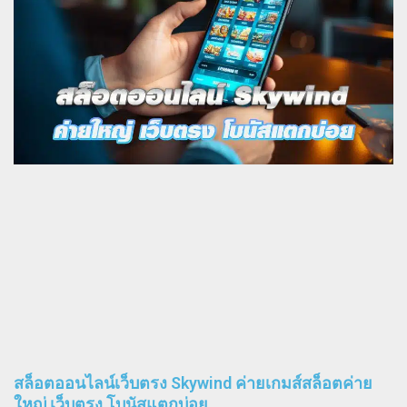
สล็อตออนไลน์เว็บตรง Skywind ค่ายเกมส์สล็อตค่าย
ใหญ่ เว็บตรง โบนัสแตกบ่อย