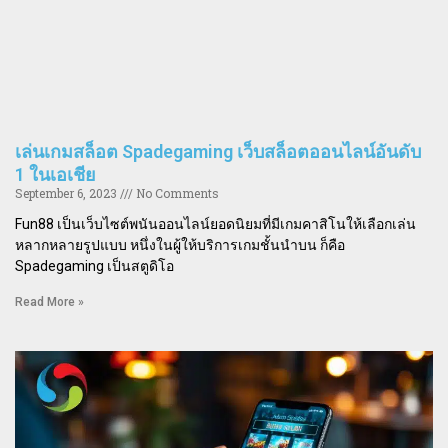
เล่นเกมสล็อต Spadegaming เว็บสล็อตออนไลน์อันดับ
1 ในเอเชีย
September 6, 2023
No Comments
Fun88 เป็นเว็บไซต์พนันออนไลน์ยอดนิยมที่มีเกมคาสิโนให้เลือกเล่น
หลากหลายรูปแบบ หนึ่งในผู้ให้บริการเกมชั้นนําบน ก็คือ
Spadegaming เป็นสตูดิโอ
Read More »