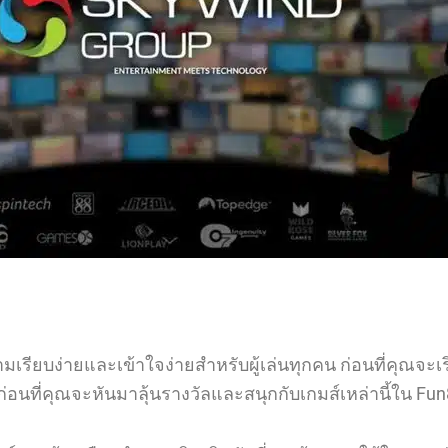
รียบง่ายและเข้าใจง่ายสำหรับผู้เล่นทุกคน ก่อนที่คุณจะเริ่
ก่อนที่คุณจะหันมาลุ้นรางวัลและสนุกกับเกมส์เหล่านี้ใน Fu