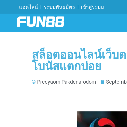
Skip
แอดไลน์
|
ระบบพันธมิตร
|
เข้าสู่ระบบ
to
content
สล็อตออนไลน์เว็บต
โบนัสแตกบ่อย
Preeyaorn Pakdenarodom
Septembe