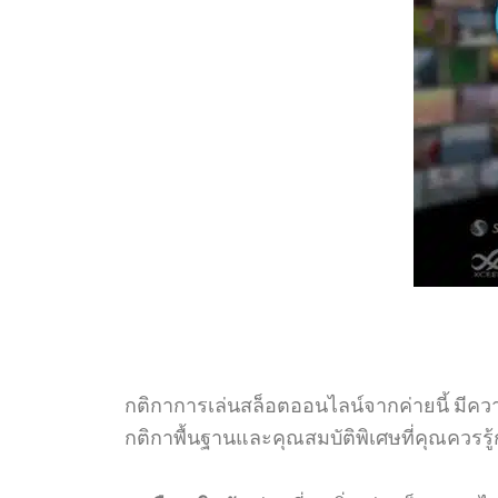
กติกาการเล่นสล็อตออนไลน์จากค่ายนี้ มีความเ
กติกาพื้นฐานและคุณสมบัติพิเศษที่คุณควรรู้