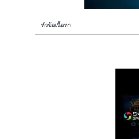
หัวข้อเนื้อหา