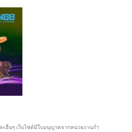
และอื่นๆ เว็บไซต์มีใบอนุญาตจากหน่วยงานกํา