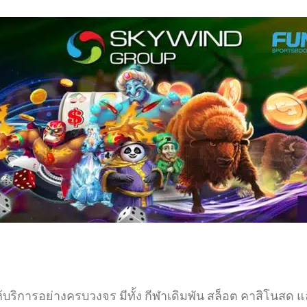
้บริการอย่างครบวงจร มีทั้ง กีฬาเดิมพัน สล็อต คาสิโนสด 