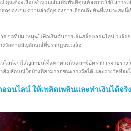
ไลน์ คุณต้องเลือกจำนวนเงินเดิมพันที่คุณต้องการใช้ในกา
สุดของเกม ความสำคัญของการเลือกเดิมพันที่เหมาะสมนี้เป็นอ
งการ กดที่ปุ่ม “หมุน” เพื่อเริ่มต้นการเล่นสล็อตออนไลน์ วงล
บรางวัลตามสัญลักษณ์ที่ปรากฏบนวงล้อ
ไลน์จะมีสัญลักษณ์ที่แตกต่างกันและมีอัตราการจ่ายรางวั
ว่าสัญลักษณ์ใดบ้างที่สามารถชนะรางวัลได้ และรางวัลที่จะ
ออนไลน์ ให้เพลิดเพลินและทำเงินได้จริ