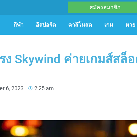
สมัครสมาชิก
กีฬา
อีสปอร์ต
คาสิโนสด
เกม
หวย
รง Skywind ค่ายเกมส์สล็อ
r 6, 2023
2:25 am