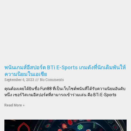
พนันเกมส์อีสปอร์ต BTi E-Sports เกมดังที่นักเดิมพันให้
ความนิยมในเอเชีย
September 6, 2023
No Comments
คุณต้องเคยได้ยินชื่อ Fun88 ที่เป็นเว็บไซต์พนันที่ได้รับความนิยมอันดับ
หนึ่ง เซอร์วิสเกมอีสปอร์ตที่สามารถเข้าร่วมเล่น คือ BTi E-Sports
Read More »