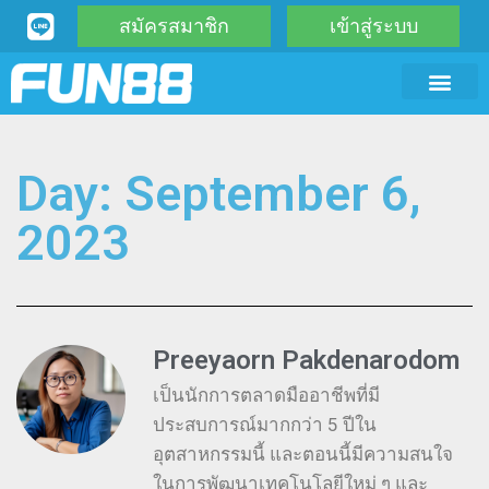
Skip
สมัครสมาชิก
เข้าสู่ระบบ
to
content
อีสปอร์ต
คาสิโนสด
โปรโมชั่น
ข่าวสปอนเซอร์
เพิ่มเติม
Day: September 6,
2023
Preeyaorn Pakdenarodom
เป็นนักการตลาดมืออาชีพที่มี
ประสบการณ์มากกว่า 5 ปีใน
อุตสาหกรรมนี้ และตอนนี้มีความสนใจ
ในการพัฒนาเทคโนโลยีใหม่ ๆ และ