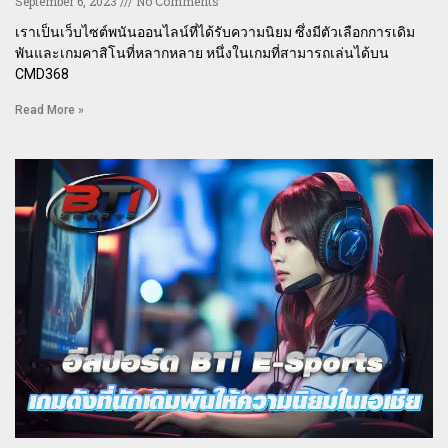
September 6, 2023
No Comments
เราเป็นเว็บไซต์พนันออนไลน์ที่ได้รับความนิยม ซึ่งมีตัวเลือกการเดิม
พันและเกมคาสิโนที่หลากหลาย หนึ่งในเกมที่สามารถเล่นได้บน
CMD368
Read More »