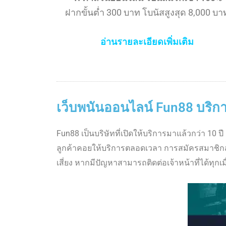
ฝากขั้นต่ำ 300 บาท โบนัสสูงสุด 8,000 บา
อ่านรายละเอียดเพิ่มเติม
เว็บพนันออนไลน์ Fun88 บริการค
Fun88 เป็นบริษัทที่เปิดให้บริการมาแล้วกว่า 
ลูกค้าคอยให้บริการตลอดเวลา การสมัครสมาชิก
เสี่ยง หากมีปัญหาสามารถติดต่อเจ้าหน้าที่ได้ทุกเมื