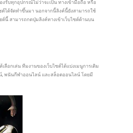
รองรับทุกอุปกรณ์ไม่ว่าจะเป็น ทางเข้ามือถือ หรือ
ด้จัดทำขึ้นมา นอกจากนี้ลิงค์นี้ยังสามารถใช้
บไซต์นี้ สามารถกดปุ่มลิงค์ทางเข้าเว็บไซต์ด้านบน
ลือกเล่น ทีมงานของเว็บไซต์ได้แบ่งเมนูการเดิม
น์, พนันกีฬาออนไลน์ และสล็อตออนไลน์ โดยมี