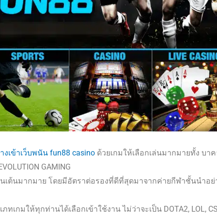
างเข้าเว็บพนัน fun88 casino
ด้วยเกมให้เลือกเล่นมากมายทั้ง บาคาร่
ละ EVOLUTION GAMING
ื่นเต้นมากมาย โดยมีอัตราต่อรองที่ดีที่สุดมาจากค่ายกีฬาชั้นนำอ
ะเภทเกมให้ทุกท่านได้เลือกเข้าใช้งาน ไม่ว่าจะเป็น DOTA2, LOL, 