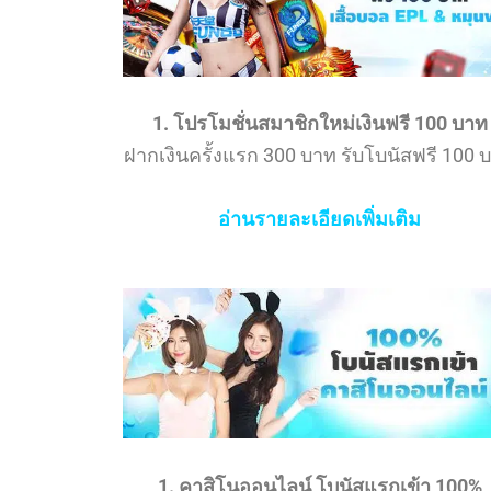
1. โปรโมชั่นสมาชิกใหม่เงินฟรี 100 บาท
ฝากเงินครั้งแรก 300 บาท รับโบนัสฟรี 100 
อ่านรายละเอียดเพิ่มเติม
1. คาสิโนออนไลน์ โบนัสแรกเข้า 100%