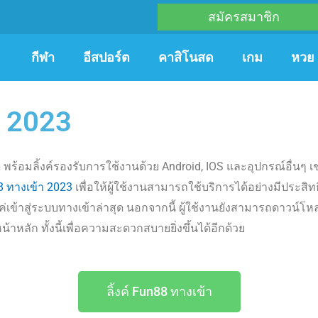
สมัครสมาชิก
กีฬา
อีสปอร์ต
คาสิโนสด
เกม
หวย
า 2023
สุด พร้อมลิ้งค์รองรับการใช้งานด้วย Android, IOS และอุปกรณ์อื่นๆ
 ทางเข้า 2023
เพื่อให้ผู้ใช้งานสามารถใช้บริการได้อย่างมีปร
ยงแค่เข้าสู่ระบบทางเข้าล่าสุด นอกจากนี้ ผู้ใช้งานยังสามารถดาว
าหลัก ทั้งนี้เพื่อความสะดวกสบายยิ่งขึ้นได้อีกด้วย
ลิ้งค์ Fun88 ทางเข้า