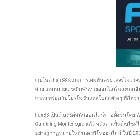
เว็บไซต์ Fun88 มีเกมการเดิมพันครบวงจรไม่ว่
ค่าย เกมหมายเลขเดิมพันหวยออนไลน์ และเกมอื่
สากล พร้อมกับโปรโมชั่นและโบนัสต่างๆ ที่มีควา
Fun88 เป็นเว็บไซต์พนันออนไลน์ที่ก่อตั้งขึ้นโด
Gambling Montenegro แล้ว หลังจากนั้นเว็บไซต
อย่างถูกกฏหมายในด้านคาสิโนออนไลน์ ในปี 2009 