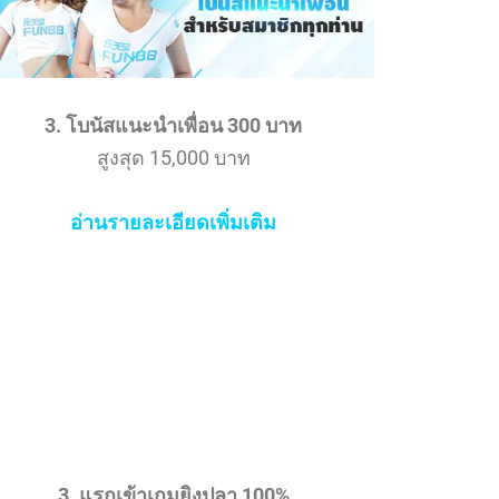
3. โบนัสแนะนำเพื่อน 300 บาท
สูงสุด 15,000 บาท
อ่านรายละเอียดเพิ่มเติม
3. แรกเข้าเกมยิงปลา 100%