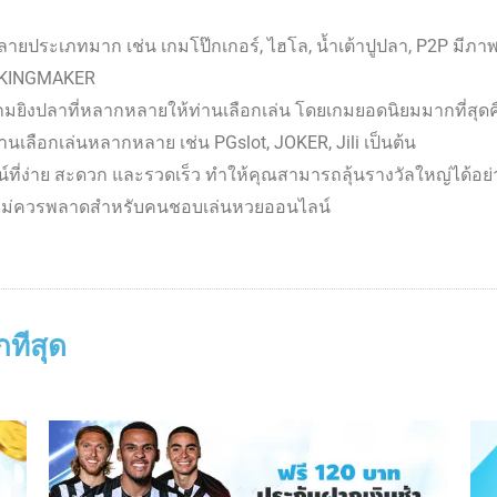
ลายประเภทมาก เช่น เกมโป๊กเกอร์, ไฮโล, น้ำเต้าปูปลา, P2P มีภาพท
ะ KINGMAKER
ยิงปลาที่หลากหลายให้ท่านเลือกเล่น โดยเกมยอดนิยมมากที่สุดคือ
นเลือกเล่นหลากหลาย เช่น PGslot, JOKER, Jili เป็นต้น
ี่ง่าย สะดวก และรวดเร็ว ทำให้คุณสามารถลุ้นรางวัลใหญ่ได้อย่
บที่ไม่ควรพลาดสำหรับคนชอบเล่นหวยออนไลน์
กทีสุด