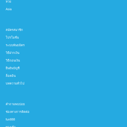
หวย
Asia
สมัครสมาชิก
โปรโมชั่น
ระบบพันธมิตร
วิธีฝากเงิน
วิธีถอนเงิน
ยืนยันบัญชี
ล็อคอิน
บทความทั่วไป
คำถามพบบ่อย
ช่องทางการติดต่อ
fun888
ทางเข้า