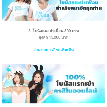
3. โบนัสแนะนำเพื่อน 300 บาท
สูงสุด 15,000 บาท
อ่านรายละเอียดเพิ่มเติม