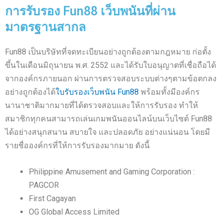
การรับรอง Fun88 เว็บพนันที่ผ่าน
มาตรฐานสากล
Fun88 เป็นบริษัทที่จดทะเบียนอย่างถูกต้องตามกฎหมาย ก่อตั้ง
ขึ้นในเดือนมิถุนายน พ.ศ. 2552 และได้รับใบอนุญาตที่เชื่อถือได้
จากองค์กรภายนอก ผ่านการตรวจสอบระบบต่างๆตามข้อตกลง
อย่างถูกต้องได้
ใบรับรองเว็บพนัน Fun88
พร้อมทั้งมีองค์กร
นานาชาติมากมายที่ได้ตรวจสอบและให้การรับรอง ทำให้
สมาชิกทุกคนสามารถเล่นเกมพนันออนไลน์บนเว็บไซต์ Fun88
ได้อย่างสนุกสนาน สบายใจ และปลอดภัย อย่างแน่นอน โดยมี
รายชื่อองค์กรที่ให้การรับรองมากมาย ดังนี้
Philippine Amusement and Gaming Corporation :
PAGCOR
First Cagayan
OG Global Access Limited