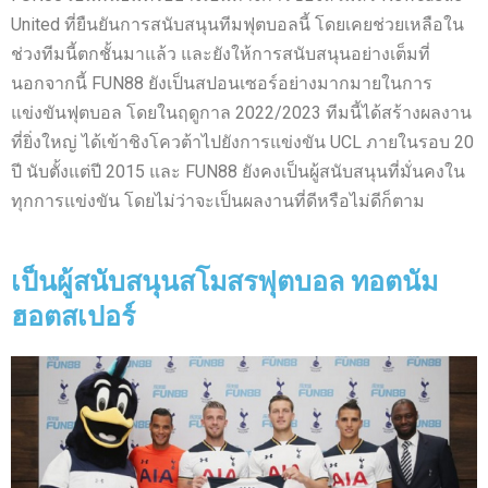
United ที่ยืนยันการสนับสนุนทีมฟุตบอลนี้ โดยเคยช่วยเหลือใน
ช่วงทีมนี้ตกชั้นมาแล้ว และยังให้การสนับสนุนอย่างเต็มที่
นอกจากนี้ FUN88 ยังเป็นสปอนเซอร์อย่างมากมายในการ
แข่งขันฟุตบอล โดยในฤดูกาล 2022/2023 ทีมนี้ได้สร้างผลงาน
ที่ยิ่งใหญ่ ได้เข้าชิงโควต้าไปยังการแข่งขัน UCL ภายในรอบ 20
ปี นับตั้งแต่ปี 2015 และ FUN88 ยังคงเป็นผู้สนับสนุนที่มั่นคงใน
ทุกการแข่งขัน โดยไม่ว่าจะเป็นผลงานที่ดีหรือไม่ดีก็ตาม
เป็นผู้สนับสนุนสโมสรฟุตบอล ทอตนัม
ฮอตสเปอร์