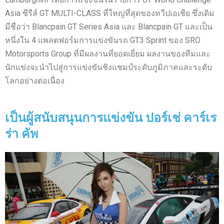
Asia ซีรีส์ GT MULTI-CLASS ที่ใหญ่ที่สุดของทวีปเอเชีย ซึ่งเดิม
มีชื่อว่า Blancpain GT Series Asia และ Blancpain GT และเป็น
หนึ่งใน 4 แพลตฟอร์มการแข่งขันรถ GT3 Sprint ของ SRO
Motorsports Group ที่มีผลงานที่ยอดเยี่ยม ผลงานของทีมและ
นักแข่งจะนำไปสู่การแข่งขันชิงแชมป์ระดับภูมิภาคและระดับ
โลกอย่างต่อเนื่อง
เป็นผู้สนับสนุนการแข่งขัน ปอร์เช่ คาร์เร
ร่า คัพ