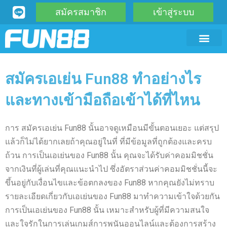
Skip
สมัครสมาชิก
เข้าสู่ระบบ
to
content
อีสปอร์ต
คาสิโนสด
โปรโมชั่น
ข่าวสปอนเซอร์
เพิ่มเติม
สมัครเอเย่น Fun88 ทำอย่างไร
และทางเข้ามือถือเข้าได้ที่ไหน
การ สมัครเอเย่น Fun88 นั้นอาจดูเหมือนมีขั้นตอนเยอะ แต่สรุป
แล้วก็ไม่ได้ยากเลยถ้าคุณอยู่ในที่ ที่มีข้อมูลที่ถูกต้องและครบ
ถ้วน การเป็นเอเย่นของ Fun88 นั้น คุณจะได้รับค่าคอมมิชชั่น
จากเงินที่ผู้เล่นที่คุณแนะนำไป ซึ่งอัตราส่วนค่าคอมมิชชั่นนี้จะ
ขึ้นอยู่กับเงื่อนไขและข้อตกลงของ Fun88 หากคุณยังไม่ทราบ
รายละเอียดเกี่ยวกับเอเย่นของ Fun88 มาทำความเข้าใจด้วยกัน
การเป็นเอเย่นของ Fun88 นั้น เหมาะสำหรับผู้ที่มีความสนใจ
และใจรักในการเล่นเกมส์การพนันออนไลน์และต้องการสร้าง