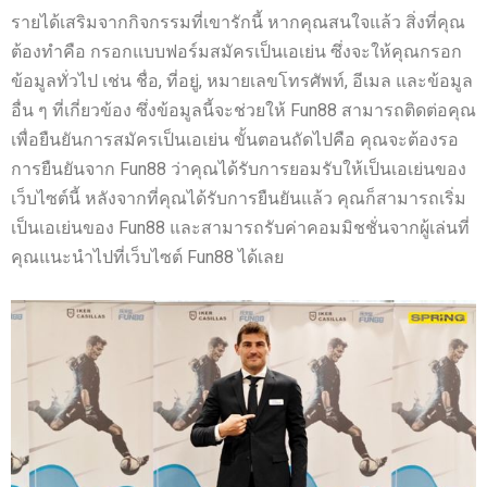
รายได้เสริมจากกิจกรรมที่เขารักนี้ หากคุณสนใจแล้ว สิ่งที่คุณ
ต้องทำคือ กรอกแบบฟอร์มสมัครเป็นเอเย่น ซึ่งจะให้คุณกรอก
ข้อมูลทั่วไป เช่น ชื่อ, ที่อยู่, หมายเลขโทรศัพท์, อีเมล และข้อมูล
อื่น ๆ ที่เกี่ยวข้อง ซึ่งข้อมูลนี้จะช่วยให้ Fun88 สามารถติดต่อคุณ
เพื่อยืนยันการสมัครเป็นเอเย่น ขั้นตอนถัดไปคือ คุณจะต้องรอ
การยืนยันจาก Fun88 ว่าคุณได้รับการยอมรับให้เป็นเอเย่นของ
เว็บไซต์นี้ หลังจากที่คุณได้รับการยืนยันแล้ว คุณก็สามารถเริ่ม
เป็นเอเย่นของ Fun88 และสามารถรับค่าคอมมิชชั่นจากผู้เล่นที่
คุณแนะนำไปที่เว็บไซต์ Fun88 ได้เลย