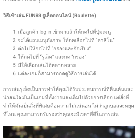
วิธีเข้าเล่น FUN88 รูเล็ตออนไลน์ (Roulette)
เมื่อลูกค้า log in เข้ามาแล้วให้กดไปที่ปุ่มเมนู
จะได้แถบเมนูดังภาพ ให้กดเลือกไปที่ “คาสิโน”
ต่อไปให้กดไปที่ “กรองและจัดเรียง”
ให้กดไปที่ “รูเล็ต” และกด “กรอง”
มีให้เลือกเล่นได้หลากหลาย
แต่ละเกมก็สามารถกดดูวิธีการเล่นได้
การเล่นรูเล็ตเป็นการทำให้คุณได้รับประสบการณ์ที่ตื่นเต้นและ
น่าสนใจ มันเป็นเกมที่ทั้งง่ายและเต็มไปด้วยการเลือก แต่สิ่งที่
ทำให้มันเป็นสิ่งที่พิเศษคือความไม่แน่นอน ไม่ว่าลูกบอลจะหยุด
ที่ไหน คุณสามารถรับรองว่าคุณจะมีเวลาที่ดีในการเล่น