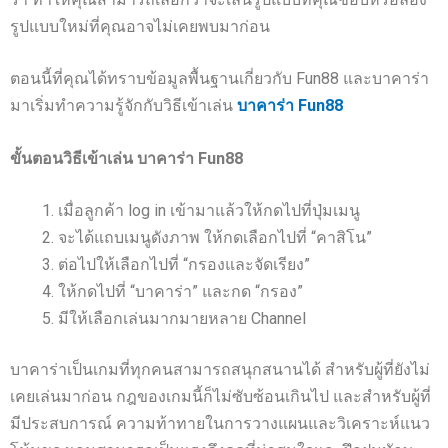
รูปแบบใหม่ที่คุณอาจไม่เคยพบมาก่อน
ตอนนี้ที่คุณได้ทราบข้อมูลพื้นฐานเกี่ยวกับ Fun88 และบาคาร่า
มาเริ่มทำความรู้จักกับวิธีเข้าเล่น
บาคาร่า Fun88
ขั้นตอนวิธีเข้าเล่น บาคาร่า Fun88
เมื่อลูกค้า log in เข้ามาแล้วให้กดไปที่ปุ่มเมนู
จะได้แถบเมนูดังภาพ ให้กดเลือกไปที่ “คาสิโน”
ต่อไปให้เลือกไปที่ “กรองและจัดเรียง”
ให้กดไปที่ “บาคาร่า” และกด “กรอง”
มีให้เลือกเล่นมากมายหลาย Channel
บาคาร่าเป็นเกมที่ทุกคนสามารถสนุกสนานได้ สำหรับผู้ที่ยังไม่
เคยเล่นมาก่อน กฎของเกมนี้ก็ไม่ซับซ้อนเกินไป และสำหรับผู้ที่
มีประสบการณ์ ความท้าทายในการวางแผนและวิเคราะห์แนว