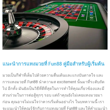
แนะนำการแทงมวยที่ Fun88 คู่มือสำหรับผู้เริ่มต้น
มวยเป็นกีฬาที่เต็มไปด้วยความตื่นเต้นและแรงบันดาลใจ และ
การแทงมวยที่ Fun88 นำความส excitement นั้นมาที่ระดับถัด
ไป อีกทั้ง มันยังเป็นวิธีที่ดีที่สุดในการทำให้คุณเกี่ยวข้องและมี
ส่วนร่วมในการต่อสู้ทุกๆ รอบ แต่ถ้าคุณยังไม่เคยแทงมวยมา
ก่อน คุณอาจไม่แน่ใจว่าควรเริ่มต้นอย่างไร ในบทความนี้ เรา
จะแนะนำให้คุณรู้จักกับการแทงมวยที่ Fun88 และให้คำแนะนำ