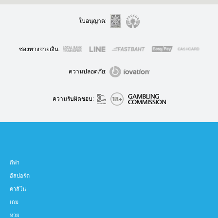
ใบอนุญาต:
ช่องทางจ่ายเงิน:
ความปลอดภัย:
ความรับผิดชอบ:
กีฬา
อีสปอร์ต
คาสิโน
เกม
หวย