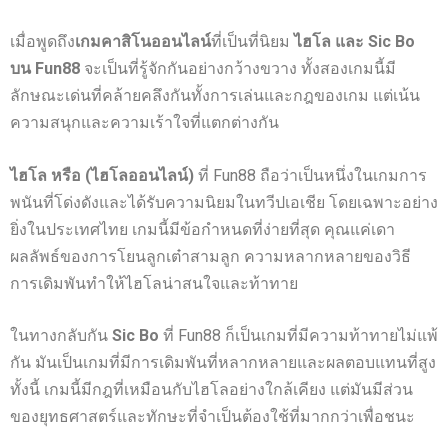
เมื่อพูดถึง
เกมคาสิโนออนไลน์
ที่เป็นที่นิยม
ไฮโล และ Sic Bo
บน Fun88
จะเป็นที่รู้จักกันอย่างกว้างขวาง ทั้งสองเกมนี้มี
ลักษณะเด่นที่คล้ายคลึงกันทั้งการเล่นและกฎของเกม แต่เน้น
ความสนุกและความเร้าใจที่แตกต่างกัน
ไฮโล หรือ (ไฮโลออนไลน์)
ที่ Fun88 ถือว่าเป็นหนึ่งในเกมการ
พนันที่โด่งดังและได้รับความนิยมในทวีปเอเชีย โดยเฉพาะอย่าง
ยิ่งในประเทศไทย เกมนี้มีข้อกำหนดที่ง่ายที่สุด คุณแค่เดา
ผลลัพธ์ของการโยนลูกเต๋าสามลูก ความหลากหลายของวิธี
การเดิมพันทำให้ไฮโลน่าสนใจและท้าทาย
ในทางกลับกัน
Sic Bo
ที่ Fun88 ก็เป็นเกมที่มีความท้าทายไม่แพ้
กัน มันเป็นเกมที่มีการเดิมพันที่หลากหลายและผลตอบแทนที่สูง
ทั้งนี้ เกมนี้มีกฎที่เหมือนกับไฮโลอย่างใกล้เคียง แต่มันมีส่วน
ของยุทธศาสตร์และทักษะที่จำเป็นต้องใช้ที่มากกว่าเพื่อชนะ