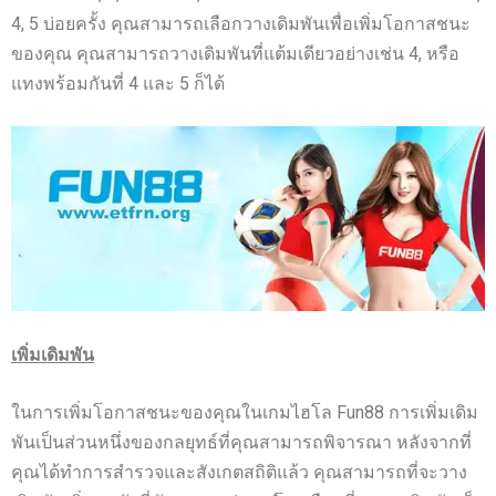
4, 5 บ่อยครั้ง คุณสามารถเลือกวางเดิมพันเพื่อเพิ่มโอกาสชนะ
ของคุณ คุณสามารถวางเดิมพันที่แต้มเดียวอย่างเช่น 4, หรือ
แทงพร้อมกันที่ 4 และ 5 ก็ได้
เพิ่มเดิมพัน
ในการเพิ่มโอกาสชนะของคุณในเกมไฮโล Fun88 การเพิ่มเดิม
พันเป็นส่วนหนึ่งของกลยุทธ์ที่คุณสามารถพิจารณา หลังจากที่
คุณได้ทำการสำรวจและสังเกตสถิติแล้ว คุณสามารถที่จะวาง