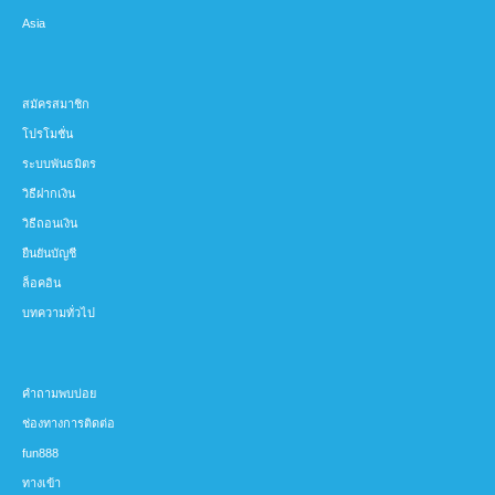
Asia
สมัครสมาชิก
โปรโมชั่น
ระบบพันธมิตร
วิธีฝากเงิน
วิธีถอนเงิน
ยืนยันบัญชี
ล็อคอิน
บทความทั่วไป
คำถามพบบ่อย
ช่องทางการติดต่อ
fun888
ทางเข้า