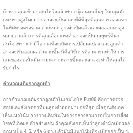
ถ้าหากคุณเข้ามาเล่นไฮโลแล้วพบว่าผู้เล่นคนอื่นๆ ในกลุ่มมัก
แทงทางสูงโดยมาก อาจจะเป็นเวลาที่ดีที่สุดที่คุณควรลองแทง
ในทิศทางตรงข้าม ถ้าเห็นว่าลูกเต๋าเปิดแล้วและผลออกมาสูง
หลายตาแล้ว การที่คุณเลือกแทงต่ำอาจจะเป็นกลยุทธ์ที่น่า
สนใจ เพราะว่ามีโอกาสที่จะเกิดการเปลี่ยนแปลง และลูกเต๋า
อาจจะเริ่มออกผลต่ำมากขึ้น นี่คือวิธีการที่สามารถทำให้การ
เล่นของคุณนั้นมีความหลากหลายขึ้นและอาจจะทำให้คุณได้
รับกำไร
คำนวณแต้มจากลูกเต๋า
การคำนวณแต้มจากลูกเต๋าในเกมไฮโล Fun88 คือการตรวจ
สอบและสังเกตค่าที่บนลูกเต๋าออกมาบ่อยที่สุด เมื่อคุณสังเกต
เห็นแนวโน้ม การวางเดิมพันในช่วงกลางสามารถเป็นการเสี่ยง
โชคที่เกิดผล ตัวอย่างเช่น ถ้าคุณสังเกตเห็นว่าลูกเต๋ามักเปิดผลอ
อกมาเป็น 4, 5, หรือ 6 ตา, แล้วมันมีแนวโน้มที่จะเปิดออกเป็น 4,