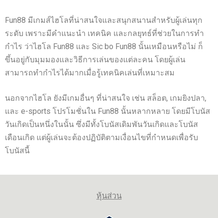
Fun88 มีเกมส์ไฮโลที่น่าสนใจและสนุกสนานสำหรับผู้เล่นทุก
ระดับ เพราะมีคำแนะนำ เทคนิค และกลยุทธ์ที่ช่วยในการทำ
กำไร ว่าไฮโล Fun88 และ Sic bo Fun88 นั้นเหมือนหรือไม่ ก็
ขึ้นอยู่กับมุมมองและวิธีการเล่นของแต่ละคน โดยผู้เล่น
สามารถทำกำไรได้มากเมื่อรู้เทคนิคเล่นที่เหมาะสม
นอกจากไฮโล ยังมีเกมอื่นๆ ที่น่าสนใจ เช่น สล็อต, เกมยิงปลา,
และ e-sports โปรโมชั่นใน Fun88 นั้นหลากหลาย โดยมีโบนัส
วันเกิดเป็นหนึ่งในนั้น ซึ่งมีทั้งโบนัสเดิมพันวันเกิดและโบนัส
เดือนเกิด แต่ผู้เล่นจะต้องปฏิบัติตามเงื่อนไขที่กำหนดเพื่อรับ
โบนัสนี้
หุ้นส่วน