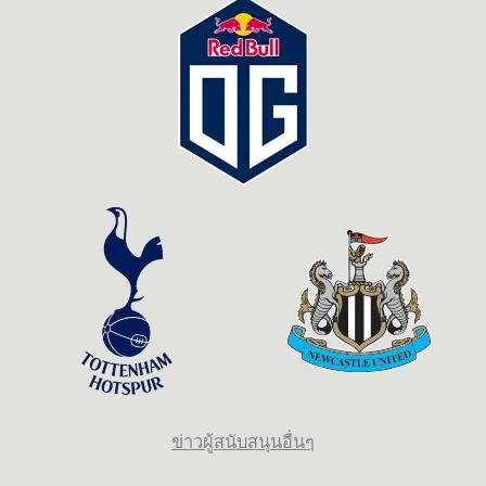
ข่าวผู้สนับสนุนอื่นๆ