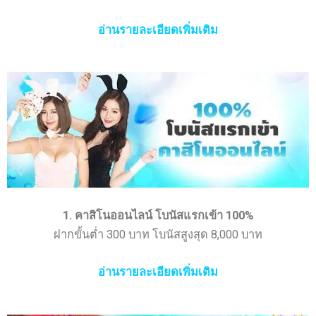
อ่านรายละเอียดเพิ่มเติม
1. คาสิโนออนไลน์ โบนัสแรกเข้า 100%
ฝากขั้นต่ำ 300 บาท โบนัสสูงสุด 8,000 บาท
อ่านรายละเอียดเพิ่มเติม