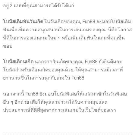
อยู่ 2 แบบที่คุณสามารถได้รับได้แก่
โบนัสเดิมพันวันเกิด
ในวันเกิดของคุณ, Fun88 จะมอบโบนัสเดิม
พันเพื่อเพิ่มความสนุกสนานในการเล่นเกมของคุณ. นี่คือโอกาส
ที่ดีในการลองเล่นเกมใหม่ ๆ หรือเพิ่มเดิมพันในเกมที่คุณชื่น
ชอบ
โบนัสเดือนเกิด
นอกจากวันเกิดของคุณ, Fun88 ยังยินดีมอบ
โบนัสสำหรับเดือนเกิดของคุณด้วย. ให้คุณสามารถมีเวลาที่
ยาวนานขึ้นในการสนุกกับเกมใน Fun88
นอกจากนี้ Fun88 ยังมอบโบนัสพิเศษให้แก่สมาชิกในวันพิเศษ
อื่น ๆ อีกด้วย เพื่อให้คุณสามารถได้รับความสุขและ
ประสบการณ์ที่ดีที่สุดจากการเล่นเกมในเว็บไซต์ของเรา