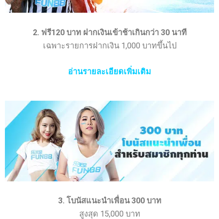
2. ฟรี120 บาท ฝากเงินเข้าช้าเกินกว่า 30 นาที
เฉพาะรายการฝากเงิน 1,000 บาทขึ้นไป
อ่านรายละเอียดเพิ่มเติม
3. โบนัสแนะนำเพื่อน 300 บาท
สูงสุด 15,000 บาท