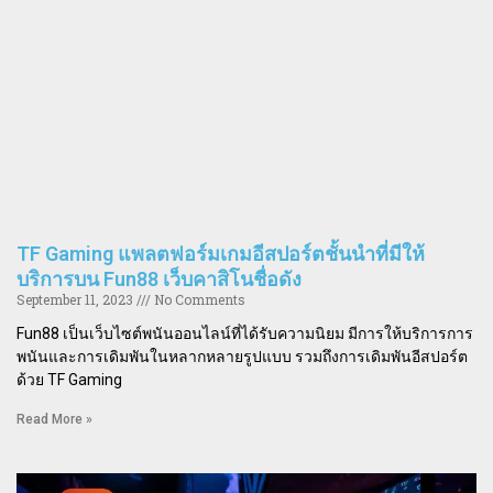
TF Gaming แพลตฟอร์มเกมอีสปอร์ตชั้นนําที่มีให้
บริการบน Fun88 เว็บคาสิโนชื่อดัง
September 11, 2023
No Comments
Fun88 เป็นเว็บไซต์พนันออนไลน์ที่ได้รับความนิยม มีการให้บริการการ
พนันและการเดิมพันในหลากหลายรูปแบบ รวมถึงการเดิมพันอีสปอร์ต
ด้วย TF Gaming
Read More »