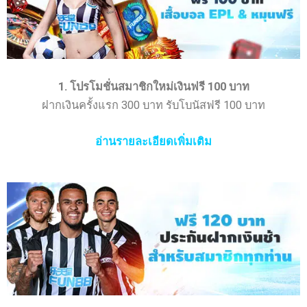
1. โปรโมชั่นสมาชิกใหม่เงินฟรี 100 บาท
ฝากเงินครั้งแรก 300 บาท รับโบนัสฟรี 100 บาท
อ่านรายละเอียดเพิ่มเติม