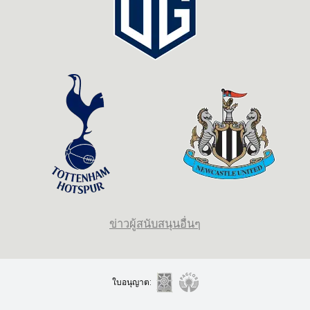
ข่าวผู้สนับสนุนอื่นๆ
ใบอนุญาต: