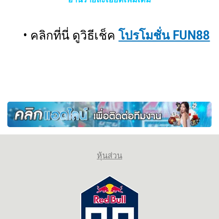
• คลิกที่นี่ ดูวิธีเช็ค
โปรโมชั่น FUN88
หุ้นส่วน