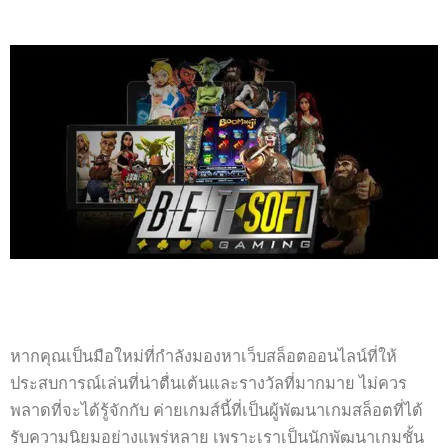
หากคุณเป็นมือใหม่ที่กำลังมองหาเว็บสล็อตออนไลน์ที่ให้
ประสบการณ์เล่นที่น่าตื่นเต้นและรางวัลที่มากมาย ไม่ควร
พลาดที่จะได้รู้จักกับ ค่ายเกมส์นี้ที่เป็นผู้พัฒนาเกมสล็อตที่ได้
รับความนิยมอย่างแพร่หลาย เพราะเราเป็นนักพัฒนาเกมชั้น