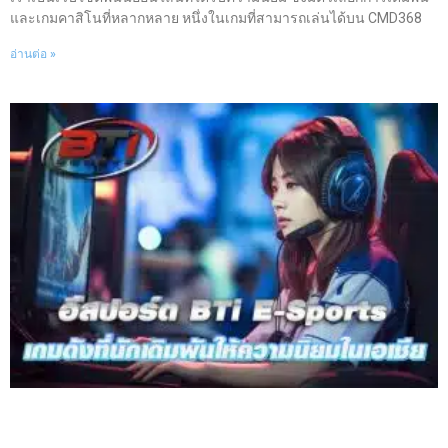
และเกมคาสิโนที่หลากหลาย หนึ่งในเกมที่สามารถเล่นได้บน CMD368
อ่านต่อ »