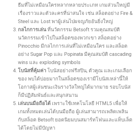
ธีมที่ไม่เหมือนใครหลากหลายประเภท เกมส่วนใหญ่มี
เรื่องราวและตัวละครที่น่าสนใจ เช่น สล็อตอย่าง Fire &
Steel และ Lost พาผู้เล่นไปผจญภัยอันยิ่งใหญ่
กลไกการเล่น
ที่นวัตกรรม Betsoft รวมคุณสมบัติ
นวัตกรรมเข้าไปในสล็อตของพวกเขา สล็อตอย่าง
Pinocchio มีกลไกการเล่นที่ไม่เหมือนใคร และสล็อต
อย่าง Sugar Pop และ Popinata มีคุณสมบัติ cascading
wins และ exploding symbols
โบนัสที่คุ้มค่า
โบนัสอย่างฟรีสปิน, ตัวคูณ และเกมเลือก
ของ พบได้บ่อยมากในสล็อตของเรามีโบนัสเหล่านี้ให้
โอกาสผู้เล่นชนะเงินรางวัลใหญ่ได้มากมาย รอบโบนัส
ก็มีปฏิสัมพันธ์และสนุกสนาน
เล่นบนมือถือได้
เพราะใช้เทคโนโลยี HTML5 เพื่อให้
เกมทั้งหมดเล่นได้บนมือถือ ผู้เล่นสามารถเพลิดเพลิน
กับสล็อต Betsoft ยอดนิยมบนสมาร์ทโฟนและแท็บเล็ต
ได้โดยไม่มีปัญหา