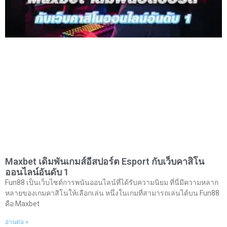
Maxbet เดิมพันเกมส์อีสปอร์ต Esport กับเว็บคาสิโน
ออนไลน์อันดับ 1
Fun88 เป็นเว็บไซต์การพนันออนไลน์ที่ได้รับความนิยม ที่นี่มีความหลาก
หลายของเกมคาสิโนให้เลือกเล่น หนึ่งในเกมที่สามารถเล่นได้บน Fun88
คือ Maxbet
อ่านต่อ »