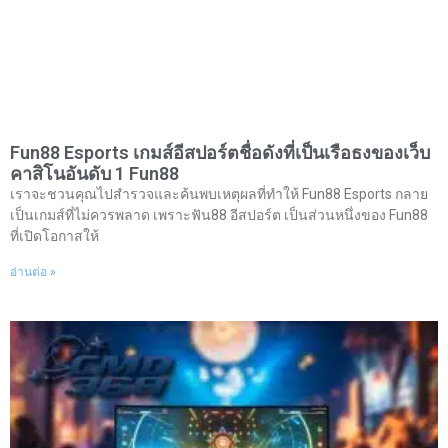
Fun88 Esports เกมส์อีสปอร์ตชื่อดังที่เป็นเรือธงของเว็บ
คาสิโนอันดับ 1 Fun88
เราจะชวนคุณไปสำรวจและค้นพบเหตุผลที่ทำให้ Fun88 Esports กลาย
เป็นเกมส์ที่ไม่ควรพลาด เพราะฟัน88 อีสปอร์ต เป็นส่วนหนึ่งของ Fun88
ที่เปิดโอกาสให้
อ่านต่อ »