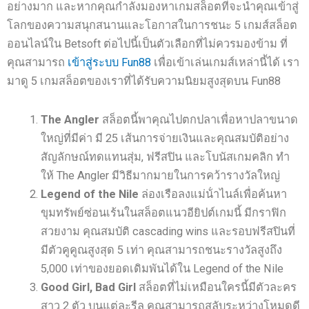
อย่างมาก และหากคุณกำลังมองหาเกมสล็อตที่จะนำคุณเข้าสู่
โลกของความสนุกสนานและโอกาสในการชนะ 5 เกมส์สล็อต
ออนไลน์ใน Betsoft ต่อไปนี้เป็นตัวเลือกที่ไม่ควรมองข้าม ที่
คุณสามารถ
เข้าสู่ระบบ Fun88
เพื่อเข้าเล่นเกมส์เหล่านี้ได้ เรา
มาดู 5 เกมสล็อตของเราที่ได้รับความนิยมสูงสุดบน Fun88
The Angler
สล็อตนี้พาคุณไปตกปลาเพื่อหาปลาขนาด
ใหญ่ที่มีค่า มี 25 เส้นการจ่ายเงินและคุณสมบัติอย่าง
สัญลักษณ์ทดแทนสุ่ม, ฟรีสปิน และโบนัสเกมคลิก ทํา
ให้ The Angler มีวิธีมากมายในการคว้ารางวัลใหญ่
Legend of the Nile
ล่องเรือลงแม่น้ําไนล์เพื่อค้นหา
ขุมทรัพย์ซ่อนเร้นในสล็อตแนวอียิปต์เกมนี้ มีกราฟิก
สวยงาม คุณสมบัติ cascading wins และรอบฟรีสปินที่
มีตัวคูคูณสูงสุด 5 เท่า คุณสามารถชนะรางวัลสูงถึง
5,000 เท่าของยอดเดิมพันได้ใน Legend of the Nile
Good Girl, Bad Girl
สล็อตที่ไม่เหมือนใครนี้มีตัวละคร
สาว 2 ตัว บนแต่ละรีล คุณสามารถสลับระหว่างโหมดดี