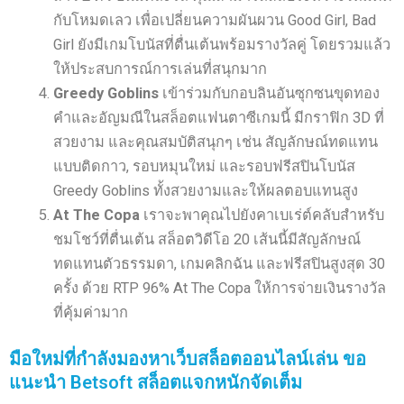
กับโหมดเลว เพื่อเปลี่ยนความผันผวน Good Girl, Bad
Girl ยังมีเกมโบนัสที่ตื่นเต้นพร้อมรางวัลคู่ โดยรวมแล้ว
ให้ประสบการณ์การเล่นที่สนุกมาก
Greedy Goblins
เข้าร่วมกับกอบลินอันซุกซนขุดทอง
คําและอัญมณีในสล็อตแฟนตาซีเกมนี้ มีกราฟิก 3D ที่
สวยงาม และคุณสมบัติสนุกๆ เช่น สัญลักษณ์ทดแทน
แบบติดกาว, รอบหมุนใหม่ และรอบฟรีสปินโบนัส
Greedy Goblins ทั้งสวยงามและให้ผลตอบแทนสูง
At The Copa
เราจะพาคุณไปยังคาเบเร่ต์คลับสําหรับ
ชมโชว์ที่ตื่นเต้น สล็อตวิดีโอ 20 เส้นนี้มีสัญลักษณ์
ทดแทนตัวธรรมดา, เกมคลิกฉัน และฟรีสปินสูงสุด 30
ครั้ง ด้วย RTP 96% At The Copa ให้การจ่ายเงินรางวัล
ที่คุ้มค่ามาก
มือใหม่ที่กำลังมองหาเว็บสล็อตออนไลน์เล่น ขอ
แนะนำ Betsoft สล็อตแจกหนักจัดเต็ม