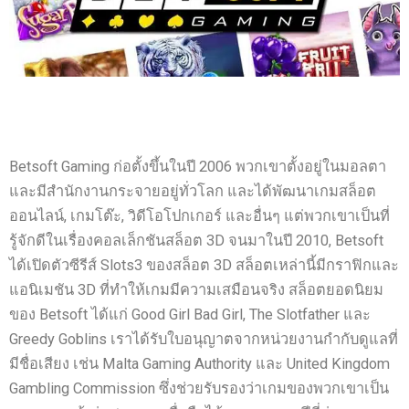
Betsoft Gaming ก่อตั้งขึ้นในปี 2006 พวกเขาตั้งอยู่ในมอลตา
และมีสํานักงานกระจายอยู่ทั่วโลก และได้พัฒนาเกมสล็อต
ออนไลน์, เกมโต๊ะ, วิดีโอโปกเกอร์ และอื่นๆ แต่พวกเขาเป็นที่
รู้จักดีในเรื่องคอลเล็กชันสล็อต 3D จนมาในปี 2010, Betsoft
ได้เปิดตัวซีรีส์ Slots3 ของสล็อต 3D สล็อตเหล่านี้มีกราฟิกและ
แอนิเมชัน 3D ที่ทําให้เกมมีความเสมือนจริง สล็อตยอดนิยม
ของ Betsoft ได้แก่ Good Girl Bad Girl, The Slotfather และ
Greedy Goblins เราได้รับใบอนุญาตจากหน่วยงานกํากับดูแลที่
มีชื่อเสียง เช่น Malta Gaming Authority และ United Kingdom
Gambling Commission ซึ่งช่วยรับรองว่าเกมของพวกเขาเป็น