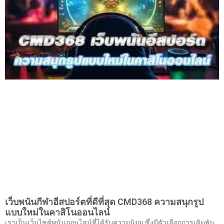
เว็บพนันกีฬาอีสปอร์ตที่ดีที่สุด CMD368 ความสนุกรูป
แบบใหม่ในคาสิโนออนไลน์
เราเป็นเว็บไซต์พนันออนไลน์ที่ได้รับความนิยม ซึ่งมีตัวเลือกการเดิมพัน