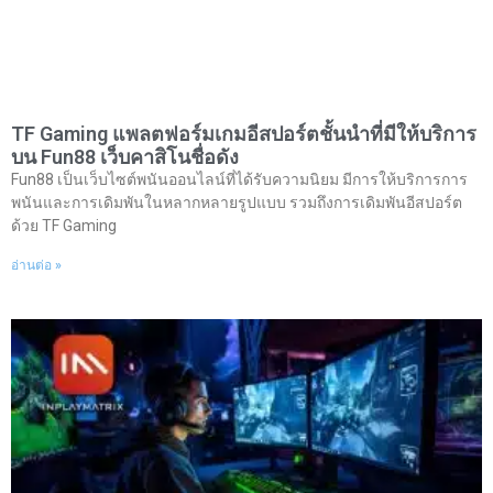
TF Gaming แพลตฟอร์มเกมอีสปอร์ตชั้นนําที่มีให้บริการ
บน Fun88 เว็บคาสิโนชื่อดัง
Fun88 เป็นเว็บไซต์พนันออนไลน์ที่ได้รับความนิยม มีการให้บริการการ
พนันและการเดิมพันในหลากหลายรูปแบบ รวมถึงการเดิมพันอีสปอร์ต
ด้วย TF Gaming
อ่านต่อ »