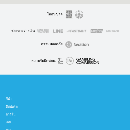
ใบอนุญาต:
ช่องทางจ่ายเงิน:
ความปลอดภัย:
ความรับผิดชอบ:
กีฬา
อีสปอร์ต
คาสิโน
เกม