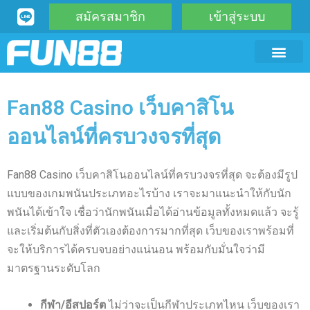
Skip
สมัครสมาชิก
เข้าสู่ระบบ
to
content
อีสปอร์ต
คาสิโนสด
โปรโมชั่น
ข่าวสปอนเซอร์
เพิ่มเติม
Fan88 Casino เว็บคาสิโน
ออนไลน์ที่ครบวงจรที่สุด
Fan88 Casino เว็บคาสิโนออนไลน์ที่ครบวงจรที่สุด จะต้องมีรูป
แบบของเกมพนันประเภทอะไรบ้าง เราจะมาแนะนำให้กับนัก
พนันได้เข้าใจ เชื่อว่านักพนันเมื่อได้อ่านข้อมูลทั้งหมดแล้ว จะรู้
และเริ่มต้นกับสิ่งที่ตัวเองต้องการมากที่สุด เว็บของเราพร้อมที่
จะให้บริการได้ครบจบอย่างแน่นอน พร้อมกับมั่นใจว่ามี
มาตรฐานระดับโลก
กีฬา/อีสปอร์ต
ไม่ว่าจะเป็นกีฬาประเภทไหน เว็บของเรา