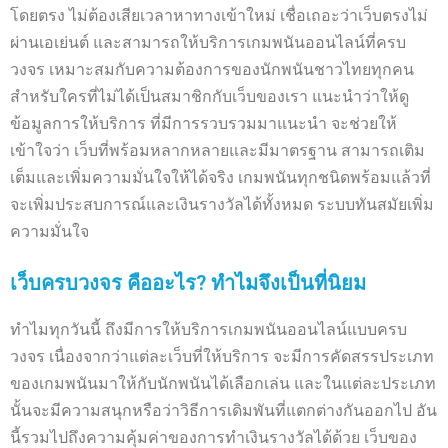
โดยตรง ไม่ต้องเสียเวลาหาทางเข้าใหม่ เชื่อเถอะว่าเว็บตรงไม่
ผ่านเอเย่นต์ และสามารถให้บริการเกมพนันออนไลน์ที่ครบ
วงจร เหมาะสมกับความต้องการของนักพนันชาวไทยทุกคน
สำหรับใครที่ไม่ได้เป็นสมาชิกกับเว็บของเรา แนะนำว่าให้ดู
ข้อมูลการให้บริการ ที่มีการรวบรวมมาแนะนำ จะช่วยให้
เข้าใจว่า เว็บที่พร้อมหลากหลายและมีมาตรฐาน สามารถเติม
เต็มและเพิ่มความมั่นใจให้ได้จริง เกมพนันทุกชนิดพร้อมแล้วที่
จะเพิ่มประสบการณ์และเงินรางวัลได้ทั้งหมด ระบบทันสมัยเพิ่ม
ความมั่นใจ
เว็บครบวงจร คืออะไร? ทำไมจึงเป็นที่นิยม
ทำไมทุกวันนี้ ถึงมีการให้บริการเกมพนันออนไลน์แบบครบ
วงจร เนื่องจากว่าแต่ละเว็บที่ให้บริการ จะมีการคัดสรรประเภท
ของเกมพนันมาให้กับนักพนันได้เลือกเล่น และในแต่ละประเภท
นั้นจะมีความสนุกหรือว่าวิธีการเดิมพันที่แตกต่างกันออกไป อัน
นี้รวมไปถึงความคุ้มค่าของการทำเงินรางวัลได้ด้วย เว็บของ