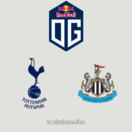
ข่าวผู้สนับสนุนอื่นๆ