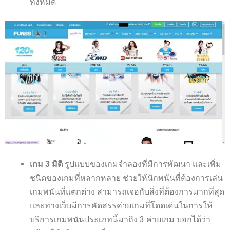
ทั้งหมด
เกม 3 มิติ
รูปแบบของเกมจำลองที่มีการพัฒนา และเพิ่ม
ชนิดของเกมที่หลากหลาย ช่วยให้นักพนันที่ต้องการเล่น
เกมพนันที่แตกต่าง สามารถเจอกับสิ่งที่ต้องการมากที่สุด
และทางเว็บมีการคัดสรรค่ายเกมที่โดดเด่นในการให้
บริการเกมพนันประเภทนี้มาถึง 3 ค่ายเกม บอกได้ว่า