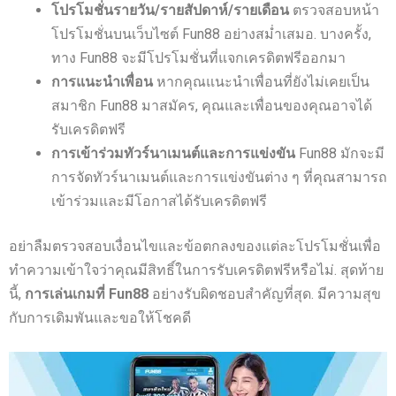
โปรโมชั่นรายวัน/รายสัปดาห์/รายเดือน
ตรวจสอบหน้า
โปรโมชั่นบนเว็บไซต์ Fun88 อย่างสม่ำเสมอ. บางครั้ง,
ทาง Fun88 จะมีโปรโมชั่นที่แจกเครดิตฟรีออกมา
การแนะนำเพื่อน
หากคุณแนะนำเพื่อนที่ยังไม่เคยเป็น
สมาชิก Fun88 มาสมัคร, คุณและเพื่อนของคุณอาจได้
รับเครดิตฟรี
การเข้าร่วมทัวร์นาเมนต์และการแข่งขัน
Fun88 มักจะมี
การจัดทัวร์นาเมนต์และการแข่งขันต่าง ๆ ที่คุณสามารถ
เข้าร่วมและมีโอกาสได้รับเครดิตฟรี
อย่าลืมตรวจสอบเงื่อนไขและข้อตกลงของแต่ละโปรโมชั่นเพื่อ
ทำความเข้าใจว่าคุณมีสิทธิ์ในการรับเครดิตฟรีหรือไม่. สุดท้าย
นี้,
การเล่นเกมที่ Fun88
อย่างรับผิดชอบสำคัญที่สุด. มีความสุข
กับการเดิมพันและขอให้โชคดี