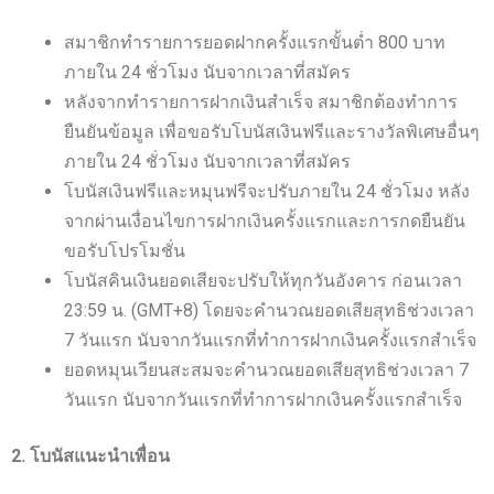
สมาชิกทำรายการยอดฝากครั้งแรกขั้นต่ำ 800 บาท
ภายใน 24 ชั่วโมง นับจากเวลาที่สมัคร
หลังจากทำรายการฝากเงินสำเร็จ สมาชิกต้องทำการ
ยืนยันข้อมูล เพื่อขอรับโบนัสเงินฟรีและรางวัลพิเศษอื่นๆ
ภายใน 24 ชั่วโมง นับจากเวลาที่สมัคร
โบนัสเงินฟรีและหมุนฟรีจะปรับภายใน 24 ชั่วโมง หลัง
จากผ่านเงื่อนไขการฝากเงินครั้งแรกและการกดยืนยัน
ขอรับโปรโมชั่น
โบนัสคินเงินยอดเสียจะปรับให้ทุกวันอังคาร ก่อนเวลา
23:59 น. (GMT+8) โดยจะคำนวณยอดเสียสุทธิช่วงเวลา
7 วันแรก นับจากวันแรกที่ทำการฝากเงินครั้งแรกสำเร็จ
ยอดหมุนเวียนสะสมจะคำนวณยอดเสียสุทธิช่วงเวลา 7
วันแรก นับจากวันแรกที่ทำการฝากเงินครั้งแรกสำเร็จ
2. โบนัสแนะนำเพื่อน