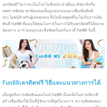
เครดิตฟรี ไม่ว่าจะเป็นโปรโมชั่นประจำเดือน, สัปดาห์หรือ
เทศกาลพิเศษ ทุกข้อเสนอนั้นถูกออกแบบมาเพื่อเพิ่มสิทธิ
ประโยชน์สำหรับผู้เล่นทุกคน จึงไม่มีเหตุผลที่จะไม่เริ่มการเดิม
พันที่ Fun88 ที่มอบให้คุณโอกาสในการได้รับเครดิตฟรีได้หลาย
ช่องทาง. มาร่วมสนุกและชิงชัยพร้อมกับเราที่ Fun88 วันนี้
Fun88เครดิตฟรี วิธีและแนวทางการได้
เมื่อพูดถึงการเดิมพันออนไลน์ Fun88 เป็นหนึ่งในทางเลือกที่
สร้างชื่อเสียงให้เป็นที่รู้จักมากที่สุดในวงการ. ความพิเศษของ