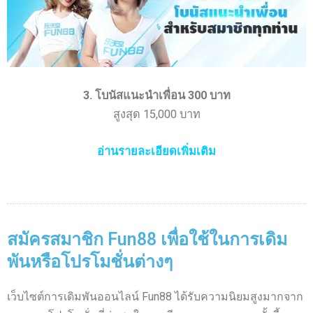
3. โบนัสแนะนำเพื่อน 300 บาท
สูงสุด 15,000 บาท
อ่านรายละเอียดเพิ่มเติม
สมัครสมาชิก Fun88 เพื่อใช้ในการเดิม
พันหรือโปรโมชั่นต่างๆ
เว็บไซต์การเดิมพันออนไลน์ Fun88 ได้รับความนิยมสูงมากจาก