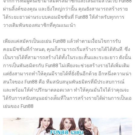
จากการที่มีผู้คนเข้ามาสมัครสมาชิกและเล่นเกมส์ในเว็บ Fun88
ผ่านลิ้งค์ของคุณ และยิ่งใหญ่กว่านั้น คุณยังสามารถสร้างราย
ได้ระยะยาวผ่านระบบคอมมิชชั่นที่ Fun88 ให้สำหรับทุกการ
วางเดิมพันของสมาชิกที่คุณแนะนำ
เพียงแค่สมัครเป็นเอเย่น Fun88 แล้วทำตามเงื่อนไขการรับ
คอมมิชชั่นที่กำหนด, คุณก็สามารถเริ่มสร้างรายได้ได้ทันที. ซึ่ง
เป็นรายได้ที่สามารถสร้างได้ทั้งในระยะสั้นและระยะยาว ดังนั้น
การเป็นพันธมิตรกับ Fun88 ไม่เพียงจะช่วยสร้างรายได้เพิ่มเติม
แต่ยังสามารถทำให้คุณมีรายได้ที่ยั่งยืนอีกด้วย อีกหนึ่งความน่า
สนใจของ Fun88 คือ ทีมสนับสนุนพันธมิตรที่มีประสบการณ์
และพร้อมให้คำปรึกษาตลอดเวลา ทำให้คุณมั่นใจได้ว่าคุณจะ
ได้รับการสนับสนุนอย่างเต็มที่ในการสร้างรายได้ผ่านการเป็นเอ
เย่นของ Fun88