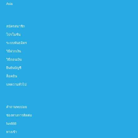
Asia
สมัครสมาชิก
โปรโมชั่น
ระบบพันธมิตร
วิธีฝากเงิน
วิธีถอนเงิน
ยืนยันบัญชี
ล็อคอิน
บทความทั่วไป
คำถามพบบ่อย
ช่องทางการติดต่อ
fun888
ทางเข้า