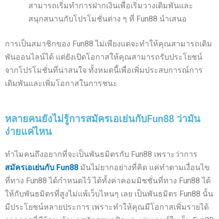
สามารถเริ่มทำการฝากเงินเพื่อเริ่มวางเดิมพันและ
สนุกสนานกับโปรโมชั่นต่าง ๆ ที่ Fun88 นำเสนอ
การเป็นสมาชิกของ Fun88 ไม่เพียงแต่จะทำให้คุณสามารถเดิม
พันออนไลน์ได้ แต่ยังเปิดโอกาสให้คุณสามารถรับประโยชน์
จากโปรโมชั่นที่น่าสนใจ ทั้งหมดนี้เพื่อเพิ่มประสบการณ์การ
เดิมพันและเพิ่มโอกาสในการชนะ
หลายคนยังไม่รู้การสมัครเอเย่นกับFun88 ว่ามัน
ง่ายแค่ไหน
ทำไมคนถึงอยากที่จะเป็นพันธมิตรกับ Fun88 เพราะว่าการ
สมัครเอเย่นกับ Fun88
มันไม่ยากอย่างที่คิด แค่ทำตามเงื่อนไข
ที่ทาง Fun88 ได้กำหนดไว้ ได้ทั้งค่าคอมมิชชั่นที่ทาง Fun88 ได้
ให้กับพันธมิตรที่สูงไม่แพ้เว็บไหนๆ เลย เป็นพันธมิตร Fun88 นั้น
มีประโยชน์หลายประการ เพราะทำให้คุณมีโอกาสเพิ่มรายได้