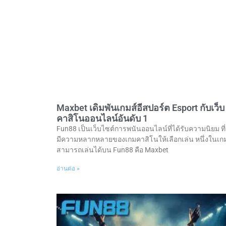
Maxbet เดิมพันเกมส์อีสปอร์ต Esport กับเว็บ
คาสิโนออนไลน์อันดับ 1
Fun88 เป็นเว็บไซต์การพนันออนไลน์ที่ได้รับความนิยม ที่น
มีความหลากหลายของเกมคาสิโนให้เลือกเล่น หนึ่งในเกมท
สามารถเล่นได้บน Fun88 คือ Maxbet
อ่านต่อ »