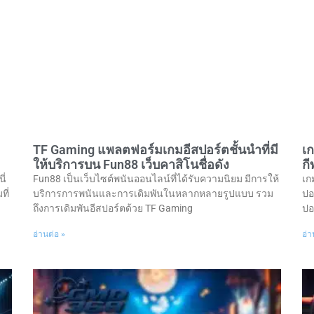
TF Gaming แพลตฟอร์มเกมอีสปอร์ตชั้นนําที่มี
เก
ให้บริการบน Fun88 เว็บคาสิโนชื่อดัง
กี
ี่
Fun88 เป็นเว็บไซต์พนันออนไลน์ที่ได้รับความนิยม มีการให้
เก
ี่
บริการการพนันและการเดิมพันในหลากหลายรูปแบบ รวม
ปอ
ถึงการเดิมพันอีสปอร์ตด้วย TF Gaming
ปอร
อ่านต่อ »
อ่า