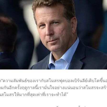
า“ความสัมพันธ์ของเรากับสโมสรฟุตบอลเบิร์นลีย์เติบโตขึ้น
ร่วมกันอีกครั้งฤดูกาลนี้เรามั่นใจอย่างแน่นอนว่าสโมสรจ
โมสรให้มากที่สุดเท่าที่เราจะทำได้”