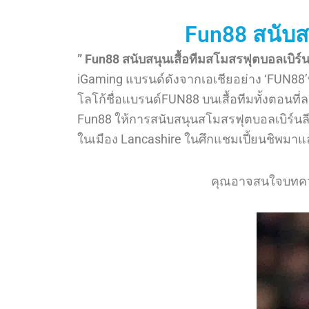
Fun88 สนับสน
” Fun88 สนับสนุนเสื้อทีมสโมสรฟุตบอลเบิร์นล
iGaming แบรนด์ดังจากเอเชียอย่าง ‘FUN88’ที
โลโก้ชื่อแบรนด์FUN88 บนเสื้อทีมทั้งตอนที่
Fun88 ให้การสนับสนุนสโมสรฟุตบอลเบิร์นลี
ในเมือง Lancashire ในศึกแชมเปี้ยนชิพมาแ
คุณอาจสนใจบทควา