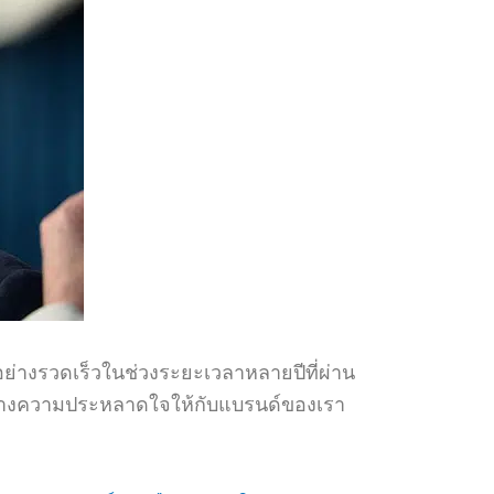
อย่างรวดเร็วในช่วงระยะเวลาหลายปีที่ผ่าน
ะสร้างความประหลาดใจให้กับแบรนด์ของเรา