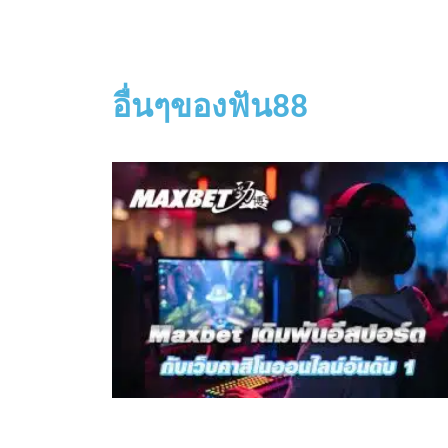
k
e
d
i
อื่นๆของฟัน88
n