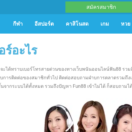
สมัครสมาชิก
กีฬา
อีสปอร์ต
คาสิโนสด
เกม
หวย
อร์อะไร
่านจะได้ทราบเบอร์โทรสายด่วนของทางเว็บพนันออนไลน์ฟัน88 รวมถึ
รับการติดต่อของสมาชิกทั่วไป ติดต่อสอบถามฝ่าบการตลาดรวมถึงเมล
นจากระบบได้ทั้งหมด รวมถึงปัญหา Fun88 เข้าไม่ได้ ก็สอบถามได้เช