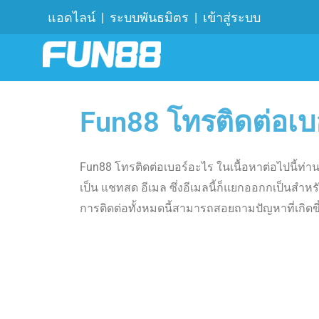
Skip
แอดไลน์
|
ระบบพันธมิตร
|
เข้าสู่ระบบ
to
content
Fun88 โทรติดต่อเบ
Fun88 โทรติดต่อเบอร์อะไร ในเนื้อหาต่อไปนี้ท
เป็น แชทสด อีเมล ซึ่งอีเมลนี้ก็แยกออกกเป็นสำห
การติดต่อทั้งหมดนี้สามารถสอยถามปัญหาที่เกิดขึ้