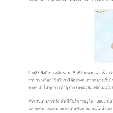
Fun88 ยังมีการสมัครสมาชิกที่ง่ายดายและเร็วกว่
สามารถเลือกใช้บริการได้อย่างสะดวกสบายเว็บไ
ต่างๆ ทำให้ทุกการทำธุรกรรมของสมาชิกเป็นไปอย่
สำหรับเกมการเดิมพันที่มีบริการอยู่ใน Fun88 
หลายค่าย เกมหมายเลขเดิมพันหวยออนไลน์ และเก