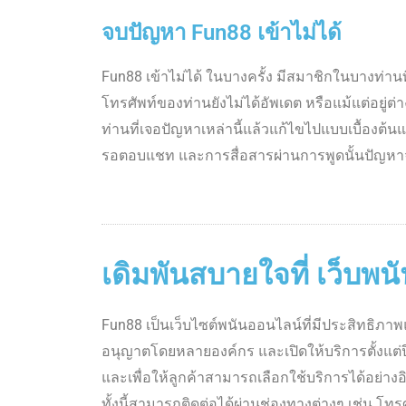
จบปัญหา Fun88 เข้าไม่ได้
Fun88 เข้าไม่ได้ ในบางครั้ง มีสมาชิกในบางท่านที่ไ
โทรศัพท์ของท่านยังไม่ได้อัพเดต หรือแม้แต่อยู่ต่า
ท่านที่เจอปัญหาเหล่านี้แล้วแก้ไขไปแบบเบื้องต้นแ
รอตอบแชท และการสื่อสารผ่านการพูดนั้นปัญหาจะถ
เดิมพันสบายใจที่ เว็บพ
Fun88 เป็นเว็บไซต์พนันออนไลน์ที่มีประสิทธิภา
อนุญาตโดยหลายองค์กร และเปิดให้บริการตั้งแต่ปี
และเพื่อให้ลูกค้าสามารถเลือกใช้บริการได้อย่า
ทั้งนี้สามารถติดต่อได้ผ่านช่องทางต่างๆ เช่น 