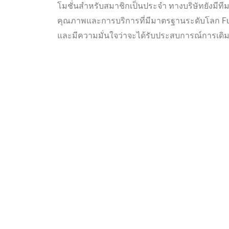
โมชั่นสำหรับสมาชิกเป็นประจำ ทางบริษัทยังมีทีมงา
คุณภาพและการบริการที่มีมาตรฐานระดับโลก Fun
และมีความมั่นใจว่าจะได้รับประสบการณ์การเดิมพัน