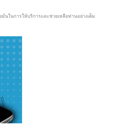
งมั่นในการให้บริการและช่วยเหลือท่านอย่างเต็ม