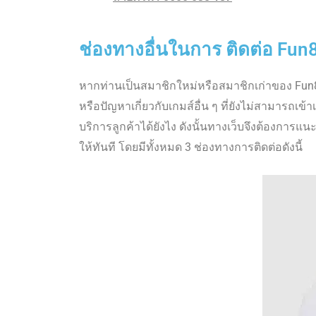
ช่องทางอื่นในการ ติดต่อ Fun
หากท่านเป็นสมาชิกใหม่หรือสมาชิกเก่าของ Fun
หรือปัญหาเกี่ยวกับเกมส์อื่น ๆ ที่ยังไม่สามารถเ
บริการลูกค้าได้ยังไง ดังนั้นทางเว็บจึงต้องการแน
ให้ทันที โดยมีทั้งหมด 3 ช่องทางการติดต่อดังนี้