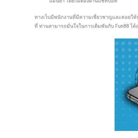
แม่นยำ โดยไม่ต้องผ่านแชทบอท
ทางเว็บมีพนักงานที่มีความเชี่ยวชาญและคอยให้บ
ที่ ท่านสามารถมั่นใจในการเดิมพันกับ Fun88 ไ