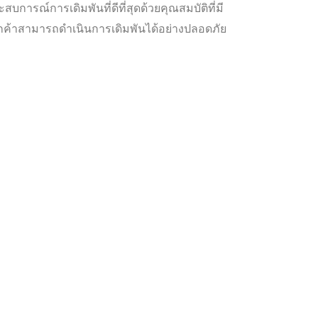
บการณ์การเดิมพันที่ดีที่สุดด้วยคุณสมบัติที่มี
กค้าสามารถดำเนินการเดิมพันได้อย่างปลอดภัย