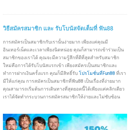
วิธีสมัครสมาชิก และ รับโบนัสจัดเต็มที่ ฟัน88
การสมัครเป็นสมาชิกกับเรานั้นง่ายมาก เพียงแค่คุณมี
อินเทอร์เน็ตและเวลาเพียงนิดหน่อย คุณก็สามารถเข้าร่วมเป็น
สมาชิกของเราได้ คุณจะมีความรู้สึกที่ดีที่สุดสำหรับสมาชิก
ใหม่คือการได้รับโบนัสแรกเข้า เพียงสมัครเป็นสมาชิกและ
ทำการฝากเงินครั้งแรก คุณก็มีสิทธิ์รับ
โปรโมชั่นที่Fun88
ที่เรา
มีให้แก่คุณ การสมัครเป็นสมาชิกที่ฟัน88 เป็นเรื่องที่ง่ายมาก
คุณสามารถเริ่มต้นการเดินทางที่สุดยอดนี้ได้เพียงแค่คลิกเดียว
เราได้จัดทำกระบวนการสมัครสมาชิกให้ง่ายและไม่ซับซ้อน