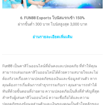
6. FUN88 Esports โบนัสแรกเข้า 150%
ฝากขั้นต่ำ 300 บาท โบนัสสูงสุด 3,000 บาท
อ่านรายละเอียดเพิ่มเติม
Fun88 เป็นคาสิโนออนไลน์ที่มั่นคงและปลอดภัย ที่ทำให้คุณ
สามารถเล่นเกมคาสิโนออนไลน์ได้ด้วยความสบายใจและไม่
ต้องกังวลเรื่องความปลอดภัยของเงินและข้อมูลส่วนตัว หาก
คุณต้องการเริ่มต้นการทำธุรกรรมกับเรา คุณสามารถทำได้
ทันทีด้วยขั้นตอนที่ง่ายดาย ความปลอดภัยเป็นสิ่งที่สำคัญที่สุด
สำหรับผู้เล่นคาสิโนออนไลน์ ความเชื่อถือได้และความ
ปลอดภัยของข้อมูลส่วนตัวและเงินของคุณเป็นหัวใจหลักของ