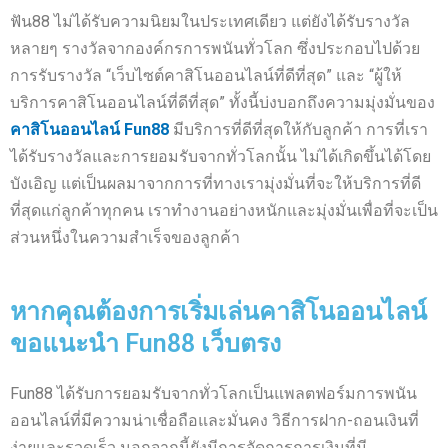
ฟัน88 ไม่ได้รับความนิยมในประเทศเดียว แต่ยังได้รับรางวัล
หลายๆ รางวัลจากองค์กรการพนันทั่วโลก ซึ่งประกอบไปด้วย
การรับรางวัล “เว็บไซต์คาสิโนออนไลน์ที่ดีที่สุด” และ “ผู้ให้
บริการคาสิโนออนไลน์ที่ดีที่สุด” ทั้งนี้บ่งบอกถึงความมุ่งมั่นของ
คาสิโนออนไลน์ Fun88
มีบริการที่ดีที่สุดให้กับลูกค้า การที่เรา
ได้รับรางวัลและการยอมรับจากทั่วโลกนั้น ไม่ได้เกิดขึ้นได้โดย
บังเอิญ แต่เป็นผลมาจากการที่ทางเรามุ่งมั่นที่จะให้บริการที่ดี
ที่สุดแก่ลูกค้าทุกคน เราทำงานอย่างหนักและมุ่งมั่นเพื่อที่จะเป็น
ส่วนหนึ่งในความสำเร็จของลูกค้า
หากคุณต้องการเริ่มเล่นคาสิโนออนไลน์
ขอแนะนำ Fun88 เว็บตรง
Fun88 ได้รับการยอมรับจากทั่วโลกเป็นแพลตฟอร์มการพนัน
ออนไลน์ที่มีความน่าเชื่อถือและมั่นคง วิธีการฝาก-ถอนเงินที่
ง่ายและรวดเร็ว นอกจากนี้ยังมีการจัดการการเงินที่มี