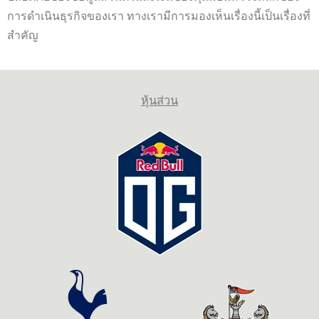
การดำเนินธุรกิจของเรา ทางเรามีการมองเห็นเรื่องนี้เป็นเรื่องที่
สำคัญ
หุ้นส่วน