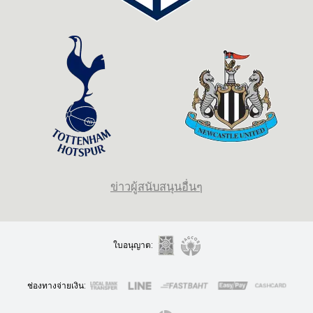
ข่าวผู้สนับสนุนอื่นๆ
ใบอนุญาต:
ช่องทางจ่ายเงิน: