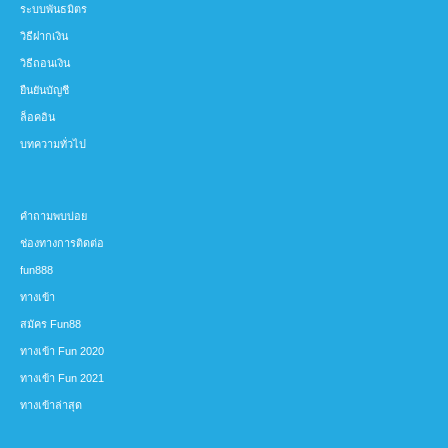
ระบบพันธมิตร
วิธีฝากเงิน
วิธีถอนเงิน
ยืนยันบัญชี
ล็อคอิน
บทความทั่วไป
คำถามพบบ่อย
ช่องทางการติดต่อ
fun888
ทางเข้า
สมัคร Fun88
ทางเข้า Fun 2020
ทางเข้า Fun 2021
ทางเข้าล่าสุด