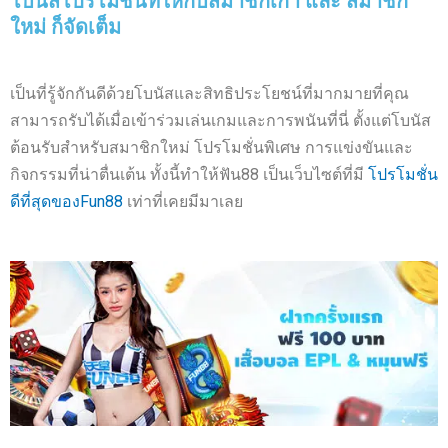
โบนัสโปรโมชั่นที่ให้กับสมาชิกเก่า และ สมาชิก
ใหม่ ก็จัดเต็ม
เป็นที่รู้จักกันดีด้วยโบนัสและสิทธิประโยชน์ที่มากมายที่คุณ
สามารถรับได้เมื่อเข้าร่วมเล่นเกมและการพนันที่นี่ ตั้งแต่โบนัส
ต้อนรับสำหรับสมาชิกใหม่ โปรโมชั่นพิเศษ การแข่งขันและ
กิจกรรมที่น่าตื่นเต้น ทั้งนี้ทำให้ฟัน88 เป็นเว็บไซต์ที่มี
โปรโมชั่น
ดีที่สุดของFun88
เท่าที่เคยมีมาเลย