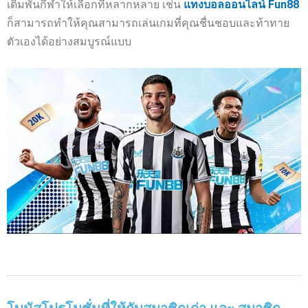
เดิมพันกีฬาให้เลือกที่หลากหลาย เช่น
แทงบอลออนไลน์ Fun88
ก็สามารถทำให้คุณสามารถเล่นเกมที่คุณชื่นชอบและท้าทาย
ตัวเองได้อย่างสมบูรณ์แบบ