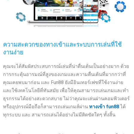
ความสะดวกของทางเข้าและระบบการเล่นที่ใช้
งานง่าย
คุณจะได้สัมผัสประสบการณ์เล่นที่น่าตื่นเต้นเป็นอย่างมาก ด้วย
การกระตุ้นอารมณ์ที่สูงของเกมและความตื่นเต้นที่มากกว่าที่
คุณเคยพบมาก่อน และ Fun88 ยังมีอินเทอร์เฟซที่ใช้งานง่าย
และใช้เทคโนโลยีที่ทันสมัย เพื่อให้คุณสามารถเล่นเกมและทำ
ธุรกรรมได้อย่างสะดวกสบาย ไม่ว่าคุณจะเล่นผ่านคอมพิวเตอร์
หรืออุปกรณ์มือถือก็สามารถเล่นเกมส์ผ่าน
ทางเข้า fun88
ได้
ทุกระบบ และ สามารถเล่นได้อย่างไม่มีติดขัดใดๆ ทั้งสิ้น