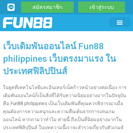
Skip
สมัครสมาชิก
เข้าสู่ระบบ
to
content
อีสปอร์ต
คาสิโนสด
โปรโมชั่น
ข่าวสปอนเซอร์
เพิ่มเติม
เว็บเดิมพันออนไลน์ Fun88
philippines เว็บตรงมาแรง ใน
ประเทศฟิลิปปินส์
ในยุคที่เทคโนโลยีและอินเทอร์เน็ตก้าวหน้าอย่างต่อเนื่อง การ
เดิมพันออนไลน์ก็เป็นสิ่งที่ได้รับความนิยมอย่างมากในปัจจุบัน
คือ Fun88 philippines เป็นเว็บเดิมพันที่คุณควรพิจารณาเมื่อ
คุณต้องการความสนุกและความตื่นเต้นจากการเล่นเกม
ออนไลน์ หากถามว่าทำไม ค่ายนี้ ถึงเป็นที่นิยมอย่างมากใน
ประเทศฟิลิปปินส์ ในบทความนี้เราจะสำรวจเกี่ยวกับตัวเกมส์