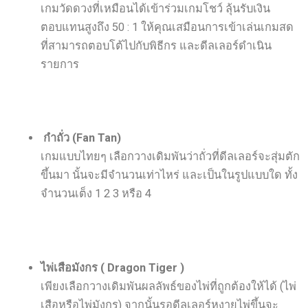
เกมวัดดวงที่เหมือนได้เข้าร่วมเกมโชว์ ลุ้นรับเงิน
ตอบแทนสูงถึง 50 : 1 ให้คุณเสมือนการเข้าเล่นเกมสด
ที่สามารถตอบโต้ไปกับพิธีกร และดีลเลอร์ดำเนิน
รายการ
กำถั่ว (Fan Tan)
เกมแบบไทยๆ เลือกวางเดิมพันว่าถั่วที่ดีลเลอร์จะสุ่มตัก
ขึ้นมา นั้นจะมีจำนวนเท่าไหร่ และเป็นในรูปแบบใด ทั้ง
จำนวนเต็ง 1 2 3 หรือ 4
ไพ่เสือมังกร ( Dragon Tiger )
เพียงเลือกวางเดิมพันผลลัพธ์ของไพ่ที่ถูกต้องให้ได้ (ไพ่
เสือหรือไพ่มังกร) จากนั้นรอดีลเลอร์หงายไพ่ขึ้นจะ