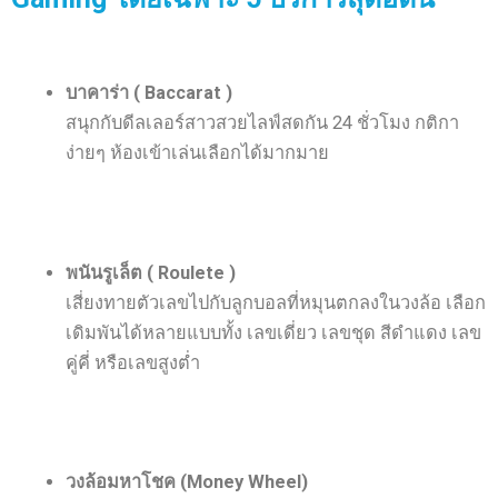
บาคาร่า ( Baccarat )
สนุกกับดีลเลอร์สาวสวยไลฟ์สดกัน 24 ชั่วโมง กติกา
ง่ายๆ ห้องเข้าเล่นเลือกได้มากมาย
พนันรูเล็ต ( Roulete )
เสี่ยงทายตัวเลขไปกับลูกบอลที่หมุนตกลงในวงล้อ เลือก
เดิมพันได้หลายแบบทั้ง เลขเดี่ยว เลขชุด สีดำแดง เลข
คู่คี่ หรือเลขสูงต่ำ
วงล้อมหาโชค (Money Wheel)