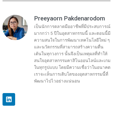
Preeyaorn Pakdenarodom
เป็นนักการตลาดมืออาชีพที่มีประสบการณ์
มากกว่า 5 ปีในอุตสาหกรรมนี้ และตอนนี้มี
ความสนใจในการพัฒนาเทคโนโลยีใหม่ ๆ
และนวัตกรรมที่สามารถสร้างความตื่น
เต้นในทุกวงการ นั้นจึงเป็นเหตุผลที่ทำให้
สนใจอุตสาหกรรมคาสิโนออนไลน์และเกม
ในทุกรูปแบบ โดยมีความเชื่อว่าในอนาคต
เราจะเห็นการเติบโตของอุตสาหกรรมนี้ที่
พัฒนาไปไวอย่างแน่นอน
L
i
n