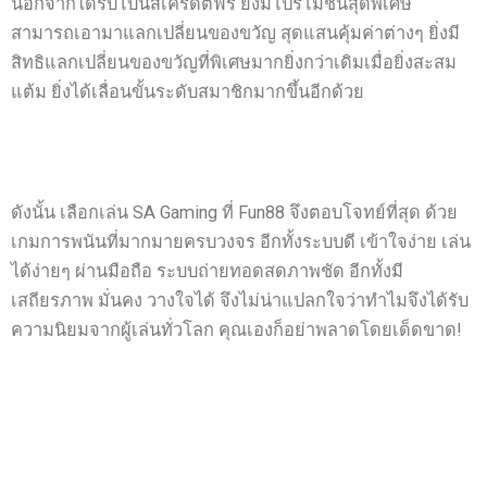
นอกจากได้รับโบนัสเครดิตฟรี ยังมีโปรโมชั่นสุดพิเศษ
สามารถเอามาแลกเปลี่ยนของขวัญ สุดแสนคุ้มค่าต่างๆ ยิ่งมี
สิทธิแลกเปลี่ยนของขวัญที่พิเศษมากยิ่งกว่าเดิมเมื่อยิ่งสะสม
แต้ม ยิ่งได้เลื่อนขั้นระดับสมาชิกมากขึ้นอีกด้วย
ดังนั้น เลือกเล่น SA Gaming ที่ Fun88 จึงตอบโจทย์ที่สุด ด้วย
เกมการพนันที่มากมายครบวงจร อีกทั้งระบบดี เข้าใจง่าย เล่น
ได้ง่ายๆ ผ่านมือถือ ระบบถ่ายทอดสดภาพชัด อีกทั้งมี
เสถียรภาพ มั่นคง วางใจได้ จึงไม่น่าแปลกใจว่าทำไมจึงได้รับ
ความนิยมจากผู้เล่นทั่วโลก คุณเองก็อย่าพลาดโดยเด็ดขาด!