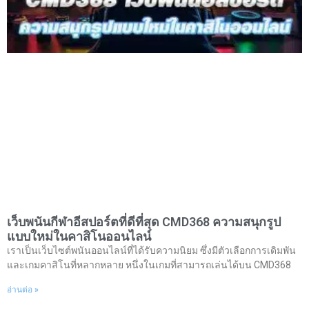
เว็บพนันกีฬาอีสปอร์ตที่ดีที่สุด CMD368 ความสนุกรูป
แบบใหม่ในคาสิโนออนไลน์
เราเป็นเว็บไซต์พนันออนไลน์ที่ได้รับความนิยม ซึ่งมีตัวเลือกการเดิมพัน
และเกมคาสิโนที่หลากหลาย หนึ่งในเกมที่สามารถเล่นได้บน CMD368
อ่านต่อ »