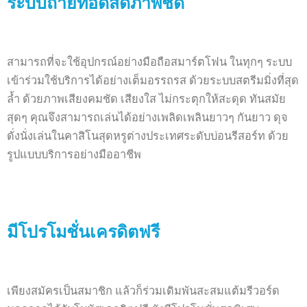
ระบบถ่ายทอดสดภาพชัด
สามารถที่จะใช้อุปกรณ์อย่างมือถือสมาร์ตโฟน ในทุกๆ ระบบ
เข้าร่วมใช้บริการได้อย่างเต็มอรรถรส ด้วยระบบสตรีมมิ่งที่สุด
ล้ำ ด้วยภาพเสียงคมชัด เสียงใส ไม่กระตุกให้สะดุด ทันสมัย
สุดๆ คุณจึงสามารถเล่นได้อย่างเพลิดเพลินยาวๆ กันยาว ดุจ
ดั่งนั่งเล่นในคาสิโนสุดหรูต่างประเทศระดับบ่อนรีสอร์ท ด้วย
รูปแบบบริการอย่างมืออาชีพ
มีโปรโมชั่นเครดิตฟรี
เพียงสมัครเป็นสมาชิก แล้วก็ร่วมเดิมพันสะสมแต้มรีวอร์ด