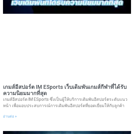
เกมส์อีสปอร์ต IM ESports เว็บเดิมพันเกมส์กีฬาที่ได้รับ
ความนิยมมากที่สุด
เกมส์อีสปอร์ต IM ESports ซึ่งเป็นผู้ให้บริการเดิมพันอีสปอร์ตระดับแนว
หน้า เพื่อมอบประสบการณ์การเดิมพันอีสปอร์ตที่ยอดเยี่ยมให้กับลูกค้า
อ่านต่อ »