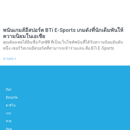
พนันเกมส์อีสปอร์ต BTi E-Sports เกมดังที่นักเดิมพันให้
ความนิยมในเอเชีย
คุณต้องเคยได้ยินชื่อ Fun88 ที่เป็นเว็บไซต์พนันที่ได้รับความนิยมอันดับ
หนึ่ง เซอร์วิสเกมอีสปอร์ตที่สามารถเข้าร่วมเล่น คือ BTi E-Sports
อ่านต่อ »
กีฬา
อีสปอร์ต
คาสิโน
เกม
หวย
Asia