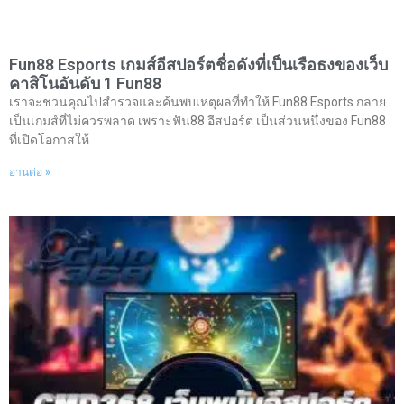
Fun88 Esports เกมส์อีสปอร์ตชื่อดังที่เป็นเรือธงของเว็บ
คาสิโนอันดับ 1 Fun88
เราจะชวนคุณไปสำรวจและค้นพบเหตุผลที่ทำให้ Fun88 Esports กลาย
เป็นเกมส์ที่ไม่ควรพลาด เพราะฟัน88 อีสปอร์ต เป็นส่วนหนึ่งของ Fun88
ที่เปิดโอกาสให้
อ่านต่อ »