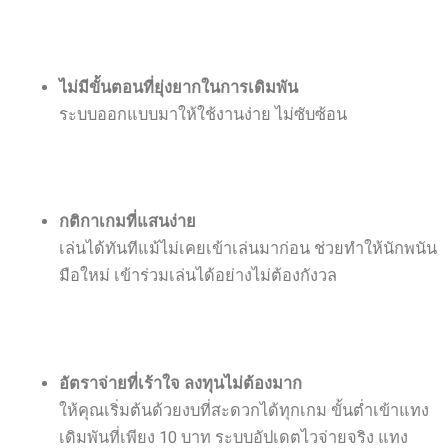
ไม่มีขั้นตอนที่ยุ่งยากในการเดิมพัน
ระบบออกแบบมาให้ใช้งานง่าย ไม่ซับซ้อน
กติกาเกมที่แสนง่าย
เล่นได้ทันทีแม้ไม่เคยเข้าเล่นมาก่อน ช่วยทำให้นักพนัน
มือใหม่ เข้าร่วมเล่นได้อย่างไม่ต้องกังวล
อัตราจ่ายที่เร้าใจ ลงทุนไม่ต้องมาก
ให้คุณเริ่มต้นด้วยงบที่สะดวกได้ทุกเกม ขั้นต่ำเข้าแทง
เดิมพันที่เพียง 10 บาท ระบบอัปเดตไวจ่ายจริง แทง