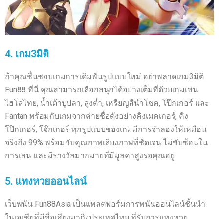
4. เกม3มิติ
ถ้าคุณชื่นชอบเกมการเดิมพันรูปแบบใหม่ อย่าพลาดเกม3มิติ
Fun88 ที่นี่ คุณสามารถเลือกสนุกได้อย่างเต็มที่ด้วยเกมเช่น
ไฮโลไทย, น้ำเต้าปูปลา, สูงต่ำ, เหรียญสีนำโชค, โป๊กเกอร์ และ
Fantan พร้อมกับเกมจากค่ายชื่อดังอย่างคิงเมคเกอร์, คิง
โป๊กเกอร์, โจ๊กเกอร์ ทุกรูปแบบของเกมมีการจำลองให้เหมือน
จริงถึง 99% พร้อมกับคุณภาพเสียงภาพที่ชัดเจน ไม่ซับซ้อนใน
การเล่น และมีรางวัลมากมายที่มีมูลค่าสูงรอคุณอยู่
5. แทงหวยออนไลน์
เว็บพนัน Fun88Asia เป็นแพลตฟอร์มการพนันออนไลน์ชั้นนำ
ในเอเชียที่มีชื่อเสียงมาถึงประเทศไทย ที่รับการแทงหวย