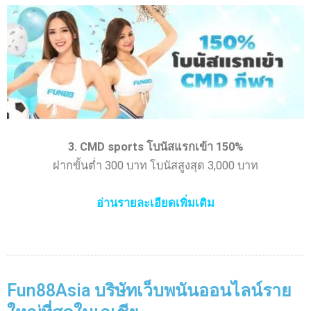
3. CMD sports โบนัสแรกเข้า 150%
ฝากขั้นต่ำ 300 บาท โบนัสสูงสุด 3,000 บาท
อ่านรายละเอียดเพิ่มเติม
Fun88Asia บริษัทเว็บพนันออนไลน์ราย