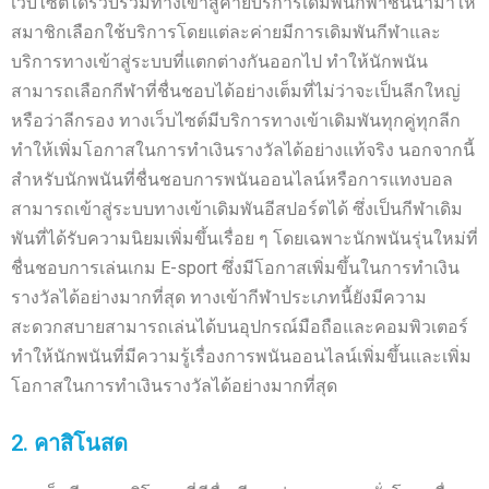
เว็บไซต์ได้รวบรวมทางเข้าสู่ค่ายบริการเดิมพันกีฬาชั้นนำมาให้
สมาชิกเลือกใช้บริการโดยแต่ละค่ายมีการเดิมพันกีฬาและ
บริการทางเข้าสู่ระบบที่แตกต่างกันออกไป ทำให้นักพนัน
สามารถเลือกกีฬาที่ชื่นชอบได้อย่างเต็มที่ไม่ว่าจะเป็นลีกใหญ่
หรือว่าลีกรอง ทางเว็บไซต์มีบริการทางเข้าเดิมพันทุกคู่ทุกลีก
ทำให้เพิ่มโอกาสในการทำเงินรางวัลได้อย่างแท้จริง นอกจากนี้
สำหรับนักพนันที่ชื่นชอบการพนันออนไลน์หรือการแทงบอล
สามารถเข้าสู่ระบบทางเข้าเดิมพันอีสปอร์ตได้ ซึ่งเป็นกีฬาเดิม
พันที่ได้รับความนิยมเพิ่มขึ้นเรื่อย ๆ โดยเฉพาะนักพนันรุ่นใหม่ที่
ชื่นชอบการเล่นเกม E-sport ซึ่งมีโอกาสเพิ่มขึ้นในการทำเงิน
รางวัลได้อย่างมากที่สุด ทางเข้ากีฬาประเภทนี้ยังมีความ
สะดวกสบายสามารถเล่นได้บนอุปกรณ์มือถือและคอมพิวเตอร์
ทำให้นักพนันที่มีความรู้เรื่องการพนันออนไลน์เพิ่มขึ้นและเพิ่ม
โอกาสในการทำเงินรางวัลได้อย่างมากที่สุด
2. คาสิโนสด