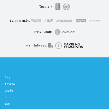
ใบอนุญาต:
ช่องทางจ่ายเงิน:
ความปลอดภัย:
ความรับผิดชอบ:
กีฬา
อีสปอร์ต
คาสิโน
เกม
หวย