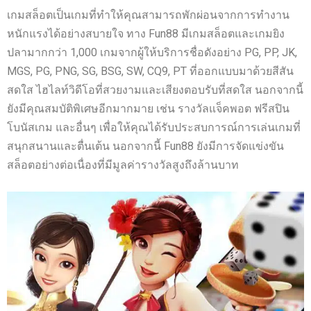
เกมสล็อตเป็นเกมที่ทำให้คุณสามารถพักผ่อนจากการทำงาน
หนักแรงได้อย่างสบายใจ ทาง Fun88 มีเกมสล็อตและเกมยิง
ปลามากกว่า 1,000 เกมจากผู้ให้บริการชื่อดังอย่าง PG, PP, JK,
MGS, PG, PNG, SG, BSG, SW, CQ9, PT ที่ออกแบบมาด้วยสีสัน
สดใส ไฮไลท์วิดีโอที่สวยงามและเสียงตอบรับที่สดใส นอกจากนี้
ยังมีคุณสมบัติพิเศษอีกมากมาย เช่น รางวัลแจ็คพอต ฟรีสปิน
โบนัสเกม และอื่นๆ เพื่อให้คุณได้รับประสบการณ์การเล่นเกมที่
สนุกสนานและตื่นเต้น นอกจากนี้ Fun88 ยังมีการจัดแข่งขัน
สล็อตอย่างต่อเนื่องที่มีมูลค่ารางวัลสูงถึงล้านบาท