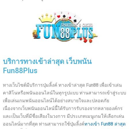
บริการทางเข้าล่าสุด เว็บพนัน
Fun88Plus
ทางเว็บไซต์มีบริการปุ่มลิ้งค์ ทางเข้าล่าสุด Fun88 เพื่อเข้าเล่น
คาสิโนหรือพนันออนไลน์ในทุกรูปแบบ ท่านสามารถเข้าสู่ระบบ
เพื่อเล่นเกมพนันออนไลน์ได้อย่างสบายใจและปลอดภัย
เนื่องจากเว็บพนันออนไลน์นี้ได้รับการรับรองจากหลายองค์กร
และเป็นเว็บที่มีชื่อเสียงในวงการ มีประเภทเมนูเกมให้เลือกเล่น
ออนไลน์มากที่สุด ท่านสามารถใช้ปุ่มลิ้งค์
ทางเข้า Fun88 ล่าสุด