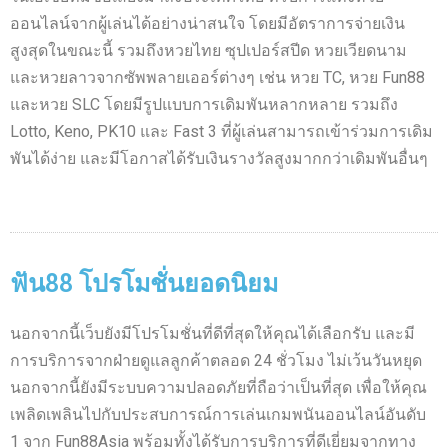
ออนไลน์จากผู้เล่นได้อย่างน่าสนใจ โดยมีอัตราการจ่ายเงิน
สูงสุดในขณะนี้ รวมถึงหวยไทย ซุปเปอร์สปีด หวยเวียดนาม
และหวยลาวจากซัพพลายเออร์ต่างๆ เช่น หวย TC, หวย Fun88
และหวย SLC โดยมีรูปแบบการเดิมพันหลากหลาย รวมถึง
Lotto, Keno, PK10 และ Fast 3 ที่ผู้เล่นสามารถเข้าร่วมการเดิม
พันได้ง่าย และมีโอกาสได้รับเงินรางวัลสูงมากกว่าเดิมพันอื่นๆ
ฟัน88 โปรโมชั่นยอดนิยม
นอกจากนี้เว็บยังมีโปรโมชั่นที่ดีที่สุดให้คุณได้เลือกรับ และมี
การบริการจากฝ่ายดูแลลูกค้าตลอด 24 ชั่วโมง ไม่เว้นวันหยุด
นอกจากนี้ยังมีระบบความปลอดภัยที่ถือว่าเป็นที่สุด เพื่อให้คุณ
เพลิดเพลินไปกับประสบการณ์การเล่นเกมพนันออนไลน์อันดับ
1 จาก Fun88Asia พร้อมทั้งได้รับการบริการที่ดีเยี่ยมจากทาง