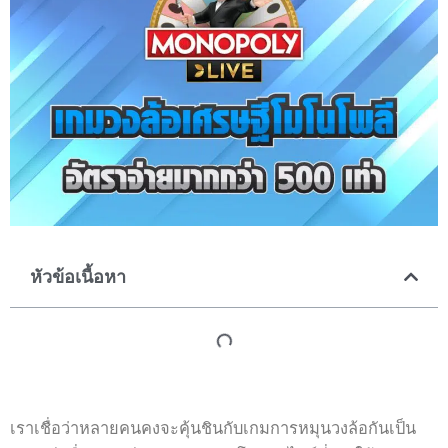
หัวข้อเนื้อหา
เราเชื่อว่าหลายคนคงจะคุ้นชินกับเกมการหมุนวงล้อกันเป็น