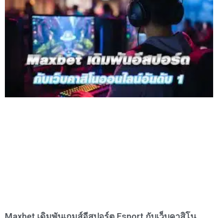
Maxbet เดิมพันเกมส์อีสปอร์ต Esport กับเว็บคาสิโน