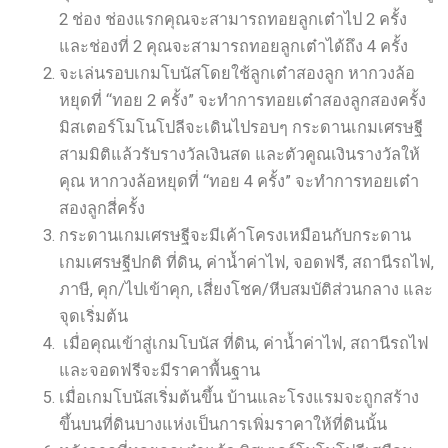
2 ช่อง ช่องแรกคุณจะสามารถทอยลูกเต๋าไป 2 ครั้ง
และช่องที่ 2 คุณจะสามารถทอยลูกเต๋าได้ถึง 4 ครั้ง
จะเล่นรอบเกมโบนัสโดยใช้ลูกเต๋าสองลูก หากวงล้อ
หยุดที่ “ทอย 2 ครั้ง” จะทำการทอยเต๋าสองลูกสองครั้ง
มิสเตอร์โมโนโปลีจะเดินไปรอบๆ กระดานเกมเศรษฐี
สามมิติแล้วรับรางวัลเงินสด และตัวคูณเงินรางวัลให้
คุณ หากวงล้อหยุดที่ “ทอย 4 ครั้ง” จะทำการทอยเต๋า
สองลูกสี่ครั้ง
กระดานเกมเศรษฐีจะมีเค้าโครงเหมือนกับกระดาน
เกมเศรษฐีปกติ ที่ดิน, ค่าน้ำค่าไฟ, จอดฟรี, สถานีรถไฟ,
ภาษี, คุก/ไปเข้าคุก, เสี่ยงโชค/หีบสมบัติส่วนกลาง และ
จุดเริ่มต้น
เมื่อคุณเข้าสู่เกมโบนัส ที่ดิน, ค่าน้ำค่าไฟ, สถานีรถไฟ
และจอดฟรีจะมีราคาพื้นฐาน
เมื่อเกมโบนัสเริ่มต้นขึ้น บ้านและโรงแรมจะถูกสร้าง
ขึ้นบนที่ดินบางแห่งเป็นการเพิ่มราคาให้ที่ดินนั้น