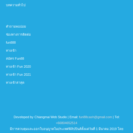
บทความทั่วไป
คำถามพบบ่อย
ช่องทางการติดต่อ
fun888
ทางเข้า
สมัคร Fun88
ทางเข้า Fun 2020
ทางเข้า Fun 2021
ทางเข้าล่าสุด
Developed by Chiangmai Web Studio | Email:
fun88cash@gmail.com
| Tel:
+66804652514
มีการควบคุมและออกใบอนุญาตในประเทศฟิลิปปินส์ตั้งแต่วันที่ 1 มีนาคม 2019 โดย