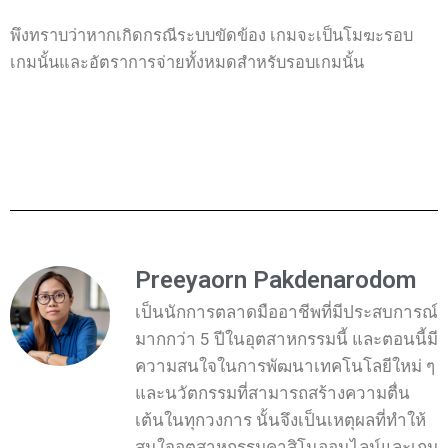
พึงทราบว่าหากเกิดกรณีระบบขัดข้อง เกมจะเป็นโมฆะรอบ
เกมนั้นและอัตราการจ่ายทั้งหมดสำหรับรอบเกมนั้น
Preeyaorn Pakdenarodom
เป็นนักการตลาดมืออาชีพที่มีประสบการณ์
มากกว่า 5 ปีในอุตสาหกรรมนี้ และตอนนี้มี
ความสนใจในการพัฒนาเทคโนโลยีใหม่ ๆ
และนวัตกรรมที่สามารถสร้างความตื่น
เต้นในทุกวงการ นั้นจึงเป็นเหตุผลที่ทำให้
สนใจอุตสาหกรรมคาสิโนออนไลน์และเกม