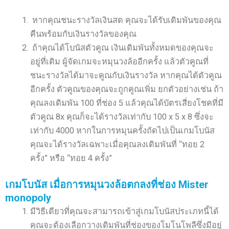
หากคุณชนะรางวัลเงินสด คุณจะได้รับเดิมพันของคุณ
คืนพร้อมกับเงินรางวัลของคุณ
ถ้าคุณได้โบนัสตัวคูณ เงินเดิมพันทั้งหมดของคุณจะ
อยู่ที่เดิม ผู้จัดเกมจะหมุนวงล้ออีกครั้ง แล้วตัวคูณที่
ชนะรางวัลได้มาจะคูณกับเงินรางวัล หากคุณได้ตัวคูณ
อีกครั้ง ตัวคูณของคุณจะถูกคูณเพิ่ม ยกตัวอย่างเช่น ถ้า
คุณลงเดิมพัน 100 ที่ช่อง 5 แล้วคุณได้บัตรเสี่ยงโชคที่มี
ตัวคูณ 8x คุณก็จะได้รางวัลเท่ากับ 100 x 5 x 8 ซึ่งจะ
เท่ากับ 4000 หากในการหมุนครั้งถัดไปเป็นเกมโบนัส
คุณจะได้รางวัลเฉพาะเมื่อคุณลงเดิมพันที่ “ทอย 2
ครั้ง” หรือ “ทอย 4 ครั้ง”
เกมโบนัส เมื่อการหมุนวงล้อตกลงที่ช่อง Mister
monopoly
มีวิธีเดียวที่คุณจะสามารถเข้าสู่เกมโบนัสประเภทนี้ได้
คุณจะต้องเลือกวางเดิมพันที่ช่องของโมโนโพลีซึ่งมีอยู่