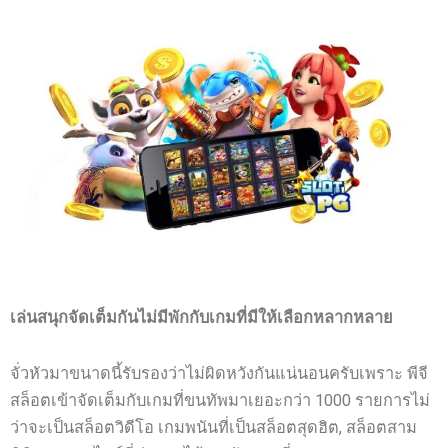
เล่นสนุกจัดเต็มกันไม่มีพักกับเกมที่มีให้เลือกหลากหลาย
จั่วหัวมาขนาดนี้รับรองว่าไม่ผิดหวังกันแน่นอนครับเพราะ พีจี
สล็อตเข้าจัดเต็มกับเกมที่ขนทัพมาเยอะกว่า 1000 รายการไม่
ว่าจะเป็นสล็อตวิดีโอ เกมพนันที่เป็นสล็อตสุดฮิต, สล็อตสาม