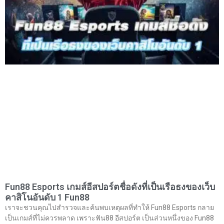
Fun88 Esports เกมส์อีสปอร์ตชื่อดังที่เป็นเรือธงของเว็บ
คาสิโนอันดับ 1 Fun88
เราจะชวนคุณไปสำรวจและค้นพบเหตุผลที่ทำให้ Fun88 Esports กลาย
เป็นเกมส์ที่ไม่ควรพลาด เพราะฟัน88 อีสปอร์ต เป็นส่วนหนึ่งของ Fun88