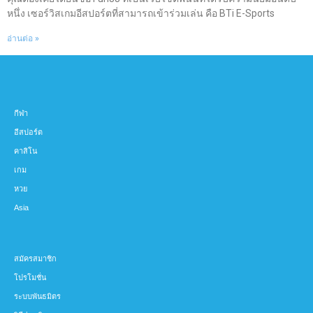
หนึ่ง เซอร์วิสเกมอีสปอร์ตที่สามารถเข้าร่วมเล่น คือ BTi E-Sports
อ่านต่อ »
กีฬา
อีสปอร์ต
คาสิโน
เกม
หวย
Asia
สมัครสมาชิก
โปรโมชั่น
ระบบพันธมิตร