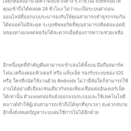
เลยก็คือสิ่งอำนวยความสะดวกต่าง ๆ ภายในเว็บที่พร้อมให้
คุณเข้าถึงได้ตลอด 24 ชั่วโมง ไม่ว่าจะเป็นระบบฝาถอน
ออนไลน์ที่ออกแบบระมารองรับให้คุณสามารถทำธุรกรรมกัน
ได้ตลอดไม่มีสะดุด ระบบซัพพอร์ตที่คุณสามารถติดต่อแอดมิ
นของทางแพลตฟอร์มได้สะดวกเมื่อต้องการความช่วยเหลือ
อีกหนึ่งจุดที่สำคัญคือสามารถเข้าเล่นได้ทั้งบน มือถือสมาร์ต
โฟน เครื่องคอมพิวเตอร์ หรือ แท็บเล็ต รองรับระบบของ IOS
หรือ ใครที่ถนัดใช้งานด้วย Androids ไม่ว่ายี่ห้อใดก็สามารถใช้
งานได้อย่างดีเยี่ยมเช่นเดียวกันขอเพียงเชื่อมต่ออินเตอร์เน็ต
ได้เท่านั้น ตัวแพลตฟอร์มยังออกแบบระบบและใช้เทคโนโลยี
คลาวด์ทำให้ผู้เล่นสามารถเข้าถึงได้ทุกที่ทุกเวลา สะดวกสบาย
อีกทั้งยังหมดปัญหาระบบล่มใช้การไม่ได้อีกด้วย