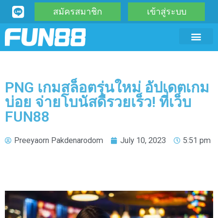
Skip
สมัครสมาชิก
เข้าสู่ระบบ
to
content
อีสปอร์ต
คาสิโนสด
โปรโมชั่น
ข่าวสปอนเซอร์
เพิ่มเติม
PNG เกมสล็อตรุ่นใหม่ อัปเดตเกม
บ่อย จ่ายโบนัสดีรวยเร็ว! ที่เว็บ
FUN88
Preeyaorn Pakdenarodom
July 10, 2023
5:51 pm