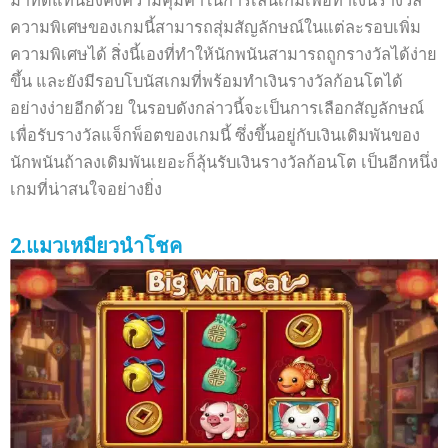
มาทดแทนยังคงความคุ้มค่าในการเล่นเกมเพื่อทำเงินรางวัล
ความพิเศษของเกมนี้สามารถสุ่มสัญลักษณ์ในแต่ละรอบเพิ่ม
ความพิเศษได้ สิ่งนี้เองที่ทำให้นักพนันสามารถถูกรางวัลได้ง่าย
ขึ้น และยังมีรอบโบนัสเกมที่พร้อมทำเงินรางวัลก้อนโตได้
อย่างง่ายอีกด้วย ในรอบดังกล่าวนี้จะเป็นการเลือกสัญลักษณ์
เพื่อรับรางวัลแจ็กพ็อตของเกมนี้ ซึ่งขึ้นอยู่กับเงินเดิมพันของ
นักพนันถ้าลงเดิมพันเยอะก็ลุ้นรับเงินรางวัลก้อนโต เป็นอีกหนึ่ง
เกมที่น่าสนใจอย่างยิ่ง
2.แมวเหมียวนำโชค