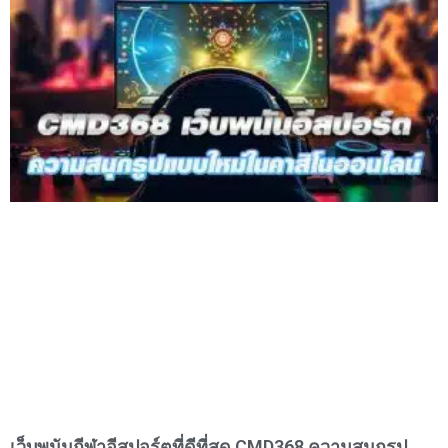
เว็บพนันกีฬาอีสปอร์ตที่ดีที่สุด CMD368 ความสนุกรูป