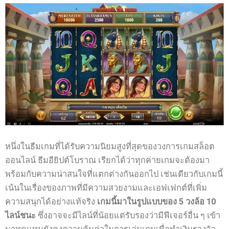
หนึ่งในธีมเกมที่ได้รับความนิยมสูงที่สุดของวงการเกมสล็อต
ออนไลน์ ธีมอียิปต์โบราณ เรียกได้ว่าทุกค่ายเกมจะต้องมา
พร้อมกับความน่าสนใจที่แตกต่างกันออกไป เช่นเดียวกับเกมนี้
เน้นในเรื่องของภาพที่มีความสวยงามและเอฟเฟกต์ที่เพิ่ม
ความสนุกได้อย่างแท้จริง
เกมนี้มาในรูปแบบของ 5 วงล้อ 10
ไลน์ชนะ
ซึ่งอาจจะมีไลน์ที่น้อยแต่รับรองว่ามีฟีเจอร์อื่น ๆ เข้า