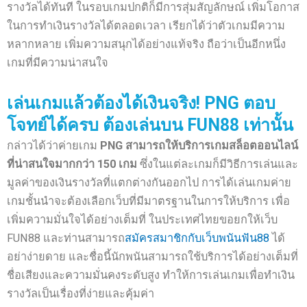
รางวัลได้ทันที ในรอบเกมปกติก็มีการสุ่มสัญลักษณ์ เพิ่มโอกาส
ในการทำเงินรางวัลได้ตลอดเวลา เรียกได้ว่าตัวเกมมีความ
หลากหลาย เพิ่มความสนุกได้อย่างแท้จริง ถือว่าเป็นอีกหนึ่ง
เกมที่มีความน่าสนใจ
เล่นเกมแล้วต้องได้เงินจริง
!
PNG
ตอบ
โจทย์ได้ครบ ต้องเล่นบน
FUN88
เท่านั้น
กล่าวได้ว่าค่ายเกม
PNG สามารถให้บริการเกมสล็อตออนไลน์
ที่น่าสนใจมากกว่า 150 เกม
ซึ่งในแต่ละเกมก็มีวิธีการเล่นและ
มูลค่าของเงินรางวัลที่แตกต่างกันออกไป การได้เล่นเกมค่าย
เกมชั้นนำจะต้องเลือกเว็บที่มีมาตรฐานในการให้บริการ เพื่อ
เพิ่มความมั่นใจได้อย่างเต็มที่ ในประเทศไทยขอยกให้เว็บ
FUN88 และท่านสามารถ
สมัครสมาชิกกับเว็บพนันฟัน88
ได้
อย่าง่ายดาย และชื่อนี้นักพนันสามารถใช้บริการได้อย่างเต็มที่
ชื่อเสียงและความมั่นคงระดับสูง ทำให้การเล่นเกมเพื่อทำเงิน
รางวัลเป็นเรื่องที่ง่ายและคุ้มค่า