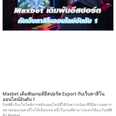
Maxbet เดิมพันเกมส์อีสปอร์ต Esport กับเว็บคาสิโน
ออนไลน์อันดับ 1
Fun88 เป็นเว็บไซต์การพนันออนไลน์ที่ได้รับความนิยม ที่นี่มีความหลาก
หลายของเกมคาสิโนให้เลือกเล่น หนึ่งในเกมที่สามารถเล่นได้บน Fun88
คือ Maxbet