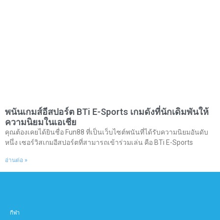
พนันเกมส์อีสปอร์ต BTi E-Sports เกมดังที่นักเดิมพันให้
ความนิยมในเอเชีย
คุณต้องเคยได้ยินชื่อ Fun88 ที่เป็นเว็บไซต์พนันที่ได้รับความนิยมอันดับ
หนึ่ง เซอร์วิสเกมอีสปอร์ตที่สามารถเข้าร่วมเล่น คือ BTi E-Sports
อ่านต่อ »
กีฬา