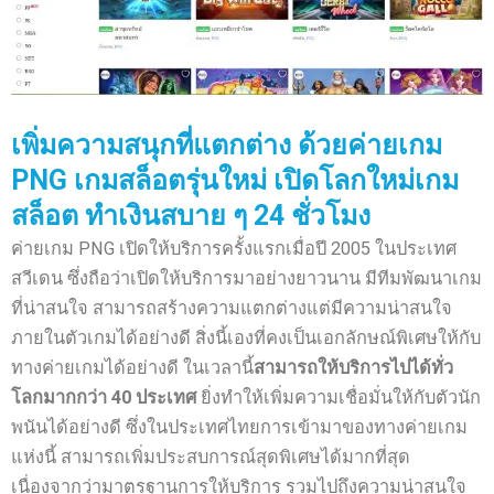
เพิ่มความสนุกที่แตกต่าง ด้วยค่ายเกม
PNG เกมสล็อตรุ่นใหม่
เปิดโลกใหม่เกม
สล็อต ทำเงินสบาย ๆ 24 ชั่วโมง
ค่ายเกม PNG เปิดให้บริการครั้งแรกเมื่อปี 2005 ในประเทศ
สวีเดน ซึ่งถือว่าเปิดให้บริการมาอย่างยาวนาน มีทีมพัฒนาเกม
ที่น่าสนใจ สามารถสร้างความแตกต่างแต่มีความน่าสนใจ
ภายในตัวเกมได้อย่างดี สิ่งนี้เองที่คงเป็นเอกลักษณ์พิเศษให้กับ
ทางค่ายเกมได้อย่างดี ในเวลานี้
สามารถให้บริการไปได้ทั่ว
โลกมากกว่า 40 ประเทศ
ยิ่งทำให้เพิ่มความเชื่อมั่นให้กับตัวนัก
พนันได้อย่างดี ซึ่งในประเทศไทยการเข้ามาของทางค่ายเกม
แห่งนี้ สามารถเพิ่มประสบการณ์สุดพิเศษได้มากที่สุด
เนื่องจากว่ามาตรฐานการให้บริการ รวมไปถึงความน่าสนใจ