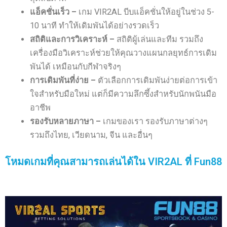
แอ็คชั่นเร็ว –
เกม VIR2AL บีบแอ็คชั่นให้อยู่ในช่วง 5-
10 นาที ทําให้เดิมพันได้อย่างรวดเร็ว
สถิติและการวิเคราะห์ –
สถิติผู้เล่นและทีม รวมถึง
เครื่องมือวิเคราะห์ช่วยให้คุณวางแผนกลยุทธ์การเดิม
พันได้ เหมือนกับกีฬาจริงๆ
การเดิมพันที่ง่าย –
ตัวเลือกการเดิมพันง่ายต่อการเข้า
ใจสําหรับมือใหม่ แต่ก็มีความลึกซึ้งสําหรับนักพนันมือ
อาชีพ
รองรับหลายภาษา –
เกมของเรา รองรับภาษาต่างๆ
รวมถึงไทย, เวียดนาม, จีน และอื่นๆ
โหมดเกมที่คุณสามารถเล่นได้ใน VIR2AL ที่ Fun88