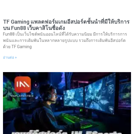
TF Gaming แพลตฟอร์มเกมอีสปอร์ตชั้นนําที่มีให้บริการ
บน Fun88 เว็บคาสิโนชื่อดัง
Fun88 เป็นเว็บไซต์พนันออนไลน์ที่ได้รับความนิยม มีการให้บริการการ
พนันและการเดิมพันในหลากหลายรูปแบบ รวมถึงการเดิมพันอีสปอร์ต
ด้วย TF Gaming
อ่านต่อ »