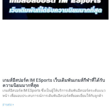
เกมส์อีสปอร์ต IM ESports เว็บเดิมพันเกมส์กีฬาที่ได้รับ
ความนิยมมากที่สุด
เกมส์อีสปอร์ต IM ESports ซึ่งเป็นผู้ให้บริการเดิมพันอีสปอร์ตระดับแนว
หน้า เพื่อมอบประสบการณ์การเดิมพันอีสปอร์ตที่ยอดเยี่ยมให้กับลูกค้า
อ่านต่อ »