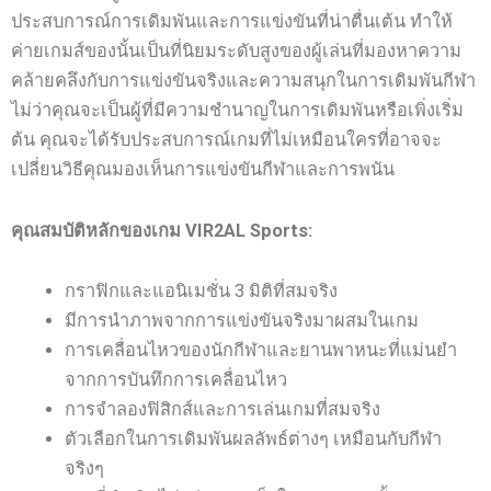
ประสบการณ์การเดิมพันและการแข่งขันที่น่าตื่นเต้น ทำให้
ค่ายเกมส์ของนั้นเป็นที่นิยมระดับสูงของผู้เล่นที่มองหาความ
คล้ายคลึงกับการแข่งขันจริงและความสนุกในการเดิมพันกีฬา
ไม่ว่าคุณจะเป็นผู้ที่มีความชำนาญในการเดิมพันหรือเพิ่งเริ่ม
ต้น คุณจะได้รับประสบการณ์เกมที่ไม่เหมือนใครที่อาจจะ
เปลี่ยนวิธีคุณมองเห็นการแข่งขันกีฬาและการพนัน
คุณสมบัติหลักของเกม VIR2AL Sports:
กราฟิกและแอนิเมชั่น 3 มิติที่สมจริง
มีการนําภาพจากการแข่งขันจริงมาผสมในเกม
การเคลื่อนไหวของนักกีฬาและยานพาหนะที่แม่นยํา
จากการบันทึกการเคลื่อนไหว
การจําลองฟิสิกส์และการเล่นเกมที่สมจริง
ตัวเลือกในการเดิมพันผลลัพธ์ต่างๆ เหมือนกับกีฬา
จริงๆ