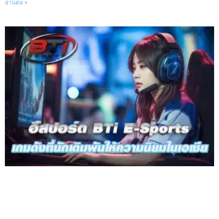
อ่านต่อ »