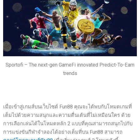
Sportofi – The next-gen GameFi innovated Predict-To-Earn
trends
เมื่อเข้าสู่เกมส์บนเว็บไซต์ Fun88 คุณจะได้พบกับโหมดเกมที่
เต็มไปด้วยความสนุกและความตื่นเต้นที่ไม่เหมือนใคร ด้วย
การเลือกเล่นได้ในโหมดหลัก 2 แบบที่คุณสามารถสนุกไปกับ
การแข่งขันกีฬาจำลองได้อย่างเต็มที่บน Fun88 สามารถ