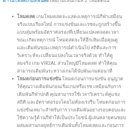
ดาวน์โหลดเกมส์ฟัน88
เพื่อเริ่มเล่นเกมส์ 2 โหมดดังนี้
โหมดสด
เกมโหมดสดจะแสดงเหตุการณ์กีฬาเสมือน
จริงแบบเรียลไทม์ การแข่งขันและเรซจะถูกสร้างขึ้น
แบบสุ่มพร้อมอัตราต่อรองที่เปลี่ยนแปลงตลอดเวลา
ขณะเกิดเหตุการณ์ โหมดสดจะให้ฮึกเหิมเมื่อคุณดู
และเดิมพันขณะเหตุการณ์ดําเนินไป สถิติและการ
วิเคราะห์จะเปลี่ยนแปลงในเวลาจริงด้วย ทําให้ดู
สมจริง เกม VIR2AL ส่วนใหญ่มีโหมดสด ทําให้คุณ
สามารถเดิมพันระหว่างเกมได้นับพันเกมต่อนาที
โหมดก่อนการแข่งขัน
โหมดก่อนการแข่งขัน อนุญาต
ให้คุณวางเดิมพันก่อนเริ่มเกมหรือเรซ เหมือนกับการ
เดิมพันกีฬาปกติ คุณสามารถใช้เวลาวิเคราะห์คู่แข่ง
สถิติ และอัตราต่อรองโดยไม่ต้องเร่งรีบ โหมดก่อนการ
แข่งขันเหมาะสําหรับการวางเดิมพันอย่างรอบคอบและ
ใช้ความรู้ด้านกีฬาให้เป็นประโยชน์ ผู้เล่นหลายคนชอบ
ผสมผสานกลยุทธ์การเดิมพันทั้งโหมดสดและก่อนการ