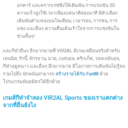
อกคาร์ และดรากเรซซิ่งให้เดิมพัน การแข่งขัน 3D
ความเร็วสูงใช้เวลาเพียงแค่นาทีสองนาที มีตัวเลือก
เดิมพันตําแหน่งบนโพเดียม, เวลารอบ, การชน, การ
แซง และอื่นๆ ความตื่นเต้นเร้าใจจากการแข่งขันใน
ช่วงสั้นๆ!
และกีฬาอื่นๆ อีกมากมายที่ VIR2AL มีเกมเสมือนจริงสําหรับ
เทนนิส, รักบี้, จักรยาน, มวย, เบสบอล, คริกเก็ต, วอลเลย์บอล,
กีฬาฤดูหนาว และอื่นๆ อีกมากมาย มีโอกาสการเดิมพันไม่รู้จบ
รวมไปถึง นักพนันสามารถ
สร้างรายได้กับ Fun88
ด้วย
โปรแกรมพันธมิตรได้อีกด้วย
เกมส์กีฬาจําลอง VIR2AL Sports ของเราแตกต่าง
จากที่อื่นยังไง